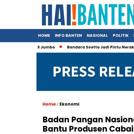
HOME
INFO BANTEN
NASIONAL
POLITIK
li Produk AS Jumbo
Bandara Soetta Jadi Pintu Neraka TPPO, 
Home
Ekonomi
/
Badan Pangan Nasion
Bantu Produsen Cabai 