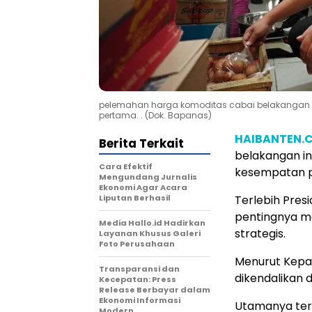
pelemahan harga komoditas cabai belakangan ini
pertama. . (Dok. Bapanas)
HAIBANTEN.
Berita Terkait
belakangan ini
Cara Efektif
kesempatan 
Mengundang Jurnalis
Ekonomi Agar Acara
Liputan Berhasil
Terlebih Pres
pentingnya m
Media Hallo.id Hadirkan
strategis.
Layanan Khusus Galeri
Foto Perusahaan
Menurut Kepal
Transparansi dan
dikendalikan 
Kecepatan: Press
Release Berbayar dalam
Ekonomi Informasi
Utamanya terk
Modern