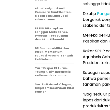
sehingga tid
Rina Dewiyanti Jadi
Komisaris Bank Banten,
Dikutip
Panga
Modal dan Laba Jadi
bergerak den
Fokus Utama
stakeholder te
PT PIM Ditetapkan
Langgar Mutu Beras,
Mereka berkum
Produksi Tetap Jalan
dan Akan Dibenahi
Pasokan dan 
BEI Suspensi MINA dan
Rakor SPHP cab
ROCK: Momentum
Edukasi Pasar di Tengah
Agribisnis Ca
Reli Saham
Presiden terka
Tarif Ekspor RI Turun,
Trump Klaim Indonesia
Sebagai respo
Beli Produk AS Jumbo
bahwa pemeri
tanaman panga
Sari Roti Masuk Cilegon,
Siap Dominasi Pasar Ritel
Banten
“Bagi sedulur 
lepas dari du
produktivitas.