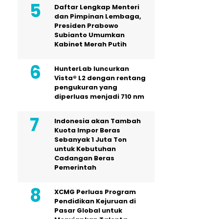
Daftar Lengkap Menteri
dan Pimpinan Lembaga,
Presiden Prabowo
Subianto Umumkan
Kabinet Merah Putih
HunterLab luncurkan
Vista® L2 dengan rentang
pengukuran yang
diperluas menjadi 710 nm
Indonesia akan Tambah
Kuota Impor Beras
Sebanyak 1 Juta Ton
untuk Kebutuhan
Cadangan Beras
Pemerintah
XCMG Perluas Program
Pendidikan Kejuruan di
Pasar Global untuk