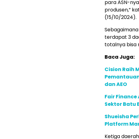
para ASN-nya 
produsen,” ka
(15/10/2024).
Sebagaimana i
terdapat 3 da
totalnya bisa
Baca Juga:
Cision Raih
Pemantauan d
dan AEO
Fair Financ
Sektor Batu 
Shueisha Pe
Platform Ma
Ketiga daera