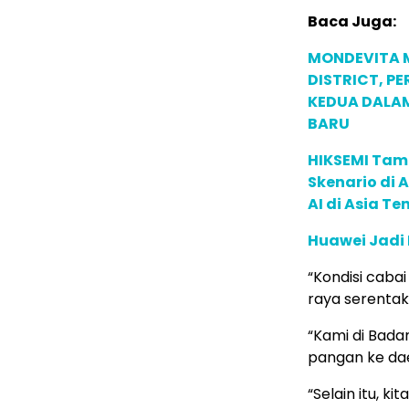
Baca Juga:
MONDEVITA 
DISTRICT, P
KEDUA DALA
BARU
HIKSEMI Tam
Skenario di
AI di Asia T
Huawei Jadi
“Kondisi cabai
raya serentak,
“Kami di Bada
pangan ke dae
“Selain itu, 