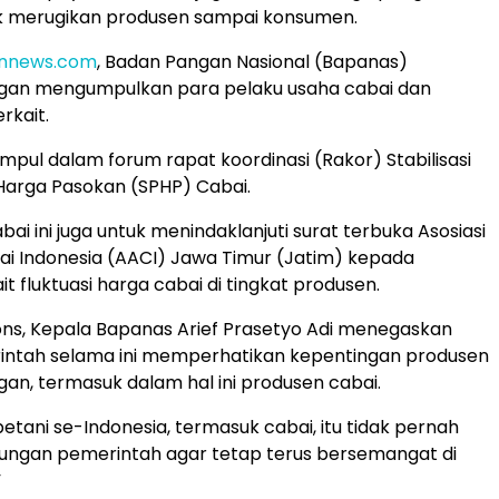
ak merugikan produsen sampai konsumen.
nnews.com
, Badan Pangan Nasional (Bapanas)
gan mengumpulkan para pelaku usaha cabai dan
rkait.
pul dalam forum rapat koordinasi (Rakor) Stabilisasi
Harga Pasokan (SPHP) Cabai.
ai ini juga untuk menindaklanjuti surat terbuka Asosiasi
bai Indonesia (AACI) Jawa Timur (Jatim) kepada
it fluktuasi harga cabai di tingkat produsen.
ns, Kepala Bapanas Arief Prasetyo Adi menegaskan
ntah selama ini memperhatikan kepentingan produsen
n, termasuk dalam hal ini produsen cabai.
petani se-Indonesia, termasuk cabai, itu tidak pernah
kungan pemerintah agar tetap terus bersemangat di
”