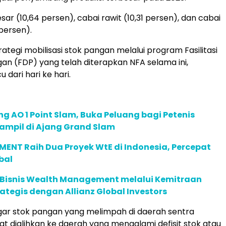
sar (10,64 persen), cabai rawit (10,31 persen), dan cabai
 persen).
ategi mobilisasi stok pangan melalui program Fasilitasi
ngan (FDP) yang telah diterapkan NFA selama ini,
 dari hari ke hari.
g AO 1 Point Slam, Buka Peluang bagi Petenis
ampil di Ajang Grand Slam
ENT Raih Dua Proyek WtE di Indonesia, Percepat
bal
 Bisnis Wealth Management melalui Kemitraan
rategis dengan Allianz Global Investors
 agar stok pangan yang melimpah di daerah sentra
t dialihkan ke daerah yang mengalami defisit stok atau