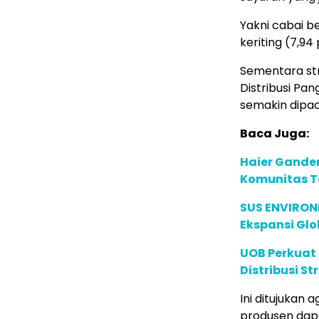
Yakni cabai be
keriting (7,94
Sementara str
Distribusi Pa
semakin dipacu
Baca Juga:
Haier Ganden
Komunitas T
SUS ENVIRONM
Ekspansi Glo
UOB Perkuat
Distribusi St
Ini ditujukan
produsen dapa