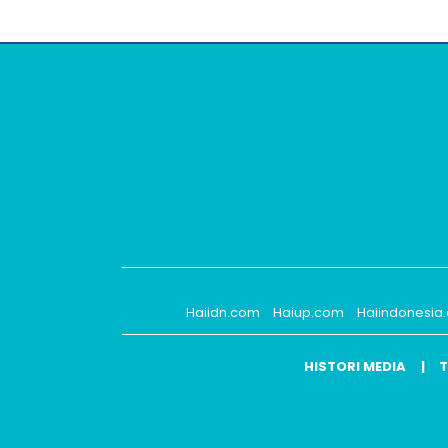
Haiidn.com
Haiup.com
Haiindonesia
HISTORI MEDIA
T