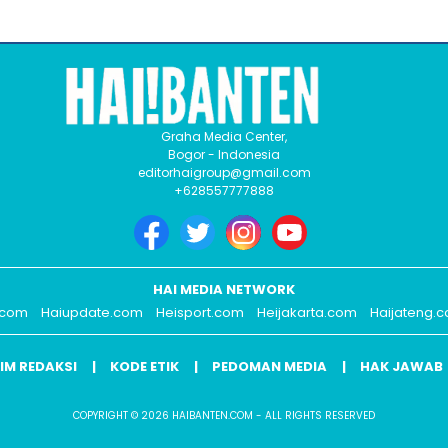
Graha Media Center,
Bogor - Indonesia
editorhaigroup@gmail.com
+628557777888
HAI MEDIA NETWORK
.com
Haiupdate.com
Heisport.com
Heijakarta.com
Haijateng.
IM REDAKSI
KODE ETIK
PEDOMAN MEDIA
HAK JAWAB
COPYRIGHT © 2026 HAIBANTEN.COM - ALL RIGHTS RESERVED