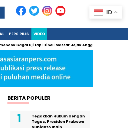
ID
AL
PERS RILIS
VIDEO
ok Gagal Uji tapi Dibeli Massal: Jejak Anggaran Jumbo dan Pe
BERITA POPULER
Tegakkan Hukum dengan
Tegas, Presiden Prabowo
Subianto Ingin