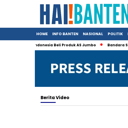
HOME
INFO BANTEN
NASIONAL
POLITIK
n, Trump Klaim Indonesia Beli Produk AS Jumbo
Bandara Soett
Berita
Video