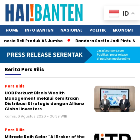
ID
HOME
INFO BANTEN
NASIONAL
POLITIK
EKONOMI
nesia Beli Produk AS Jumbo
Bandara Soetta Jadi Pintu Nerak
Berita
Pers Rilis
Pers Rilis
UOB Perkuat Bisnis Wealth
Management melalui Kemitraan
Distribusi Strategis dengan Allianz
Global Investors
Kamis, 6 Agustus 2026 - 06:39 WIB
Pers Rilis
Mitrade Raih Gelar “AI Broker of the