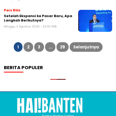
Pers Rilis
Setelah Ekspansi ke Pasar Baru, Apa
Langkah Berikutnya?
Minggu, 2 Agustus 2026 - 23:35 WIB
Paginasi
pos
1
2
3
…
29
Selanjutnya
BERITA POPULER
Graha Media Center,