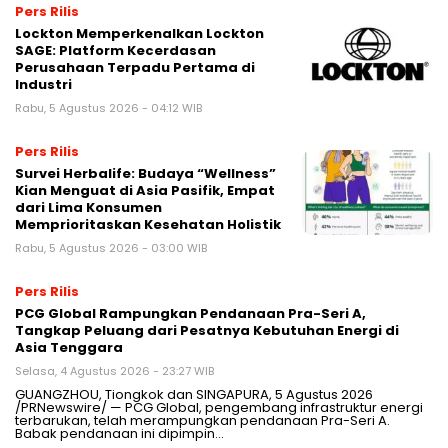
Pers Rilis
Lockton Memperkenalkan Lockton
SAGE: Platform Kecerdasan
Perusahaan Terpadu Pertama di
Industri
Rabu, 5 Agustus 2026 - 04:12 WIB
Pers Rilis
Survei Herbalife: Budaya “Wellness”
Kian Menguat di Asia Pasifik, Empat
dari Lima Konsumen
Memprioritaskan Kesehatan Holistik
Rabu, 5 Agustus 2026 - 03:00 WIB
Pers Rilis
PCG Global Rampungkan Pendanaan Pra-Seri A,
Tangkap Peluang dari Pesatnya Kebutuhan Energi di
Asia Tenggara
Selasa, 4 Agustus 2026 - 23:27 WIB
GUANGZHOU, Tiongkok dan SINGAPURA, 5 Agustus 2026
/PRNewswire/ — PCG Global, pengembang infrastruktur energi
terbarukan, telah merampungkan pendanaan Pra-Seri A.
Babak pendanaan ini dipimpin…