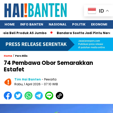
ID
HOME
INFO BANTEN
NASIONAL
POLITIK
EKONOMI
ia Beli Produk AS Jumbo
Bandara Soetta Jadi Pintu Neraka T
/
Home
Pers Rilis
74 Pembawa Obor Semarakkan
Estafet
Tim Hai Banten
- Pewarta
Rabu, 1 April 2026 - 07:10 WIB