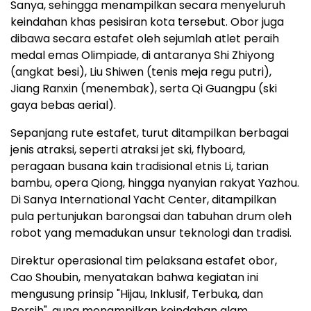
Sanya, sehingga menampilkan secara menyeluruh
keindahan khas pesisiran kota tersebut. Obor juga
dibawa secara estafet oleh sejumlah atlet peraih
medal emas Olimpiade, di antaranya Shi Zhiyong
(angkat besi), Liu Shiwen (tenis meja regu putri),
Jiang Ranxin (menembak), serta Qi Guangpu (ski
gaya bebas aerial).
Sepanjang rute estafet, turut ditampilkan berbagai
jenis atraksi, seperti atraksi jet ski, flyboard,
peragaan busana kain tradisional etnis Li, tarian
bambu, opera Qiong, hingga nyanyian rakyat Yazhou.
Di Sanya International Yacht Center, ditampilkan
pula pertunjukan barongsai dan tabuhan drum oleh
robot yang memadukan unsur teknologi dan tradisi.
Direktur operasional tim pelaksana estafet obor,
Cao Shoubin, menyatakan bahwa kegiatan ini
mengusung prinsip "Hijau, Inklusif, Terbuka, dan
Bersih", guna menampilkan keindahan alam,