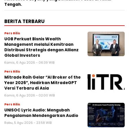
Tengah.
BERITA TERBARU
Pers Rilis
UOB Perkuat Bisnis Wealth
Management melalui Kemitraan
Distribusi Strategis dengan Allianz
Global Investors
Kamis, 6 Agu 2026 - 06:39 WIB
Pers Rilis
Mitrade Raih Gelar “AI Broker of the
Year 2026”, Hadirkan MitradeGPT
Versi Terbaru di Asia
Kamis, 6 Agu 2026 - 02:00 WIB
Pers Rilis
UNISOC Lyric Audio: Mengubah
Pengalaman Mendengarkan Audio
Rabu, 5 Agu 2026 - 23:58 WIB