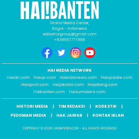
Graha Media Center,
Bogor - Indonesia
editorhaigroup@gmail.com
+628557777888
HAI MEDIA NETWORK
Haiidn.com
Haiup.com
Haiindonesia.com
Haiupdate.com
Heisport.com
Heijakarta.com
Haijateng.com
Haibanten.com
Haisumatera.com
HISTORI MEDIA
TIM REDAKSI
KODE ETIK
PEDOMAN MEDIA
HAK JAWAB
KONTAK IKLAN
COPYRIGHT © 2026 HAIBANTEN.COM - ALL RIGHTS RESERVED