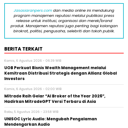
Jasasiaranpers.com
dan media online ini mendukung
program manajemen reputasi melalui publikasi press
release untuk institusi, organisasi dan merek/brand
produk. Manajemen reputasi juga penting bagi kalangan
birokrat, politisi, pengusaha, selebriti dan tokoh publik.
BERITA TERKAIT
Kamis, 6 Agustus 2026 - 06:39 WIB
UOB Perkuat Bisnis Wealth Management melalui
Kemitraan Distribusi Strategis dengan Allianz Global
Investors
Kamis, 6 Agustus 2026 - 02:00 WIB
Mitrade Raih Gelar “AI Broker of the Year 2026”,
Hadirkan MitradeGPT Versi Terbaru di Asia
Rabu, 5 Agustus 2026 - 23:58 WIB
UNISOC Lyric Audio: Mengubah Pengalaman
Mendengarkan Audio