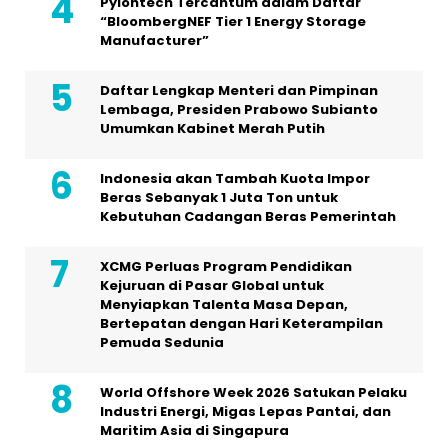
Pylontech Tercantum dalam Daftar
“BloombergNEF Tier 1 Energy Storage
Manufacturer”
Daftar Lengkap Menteri dan Pimpinan
Lembaga, Presiden Prabowo Subianto
Umumkan Kabinet Merah Putih
Indonesia akan Tambah Kuota Impor
Beras Sebanyak 1 Juta Ton untuk
Kebutuhan Cadangan Beras Pemerintah
XCMG Perluas Program Pendidikan
Kejuruan di Pasar Global untuk
Menyiapkan Talenta Masa Depan,
Bertepatan dengan Hari Keterampilan
Pemuda Sedunia
World Offshore Week 2026 Satukan Pelaku
Industri Energi, Migas Lepas Pantai, dan
Maritim Asia di Singapura