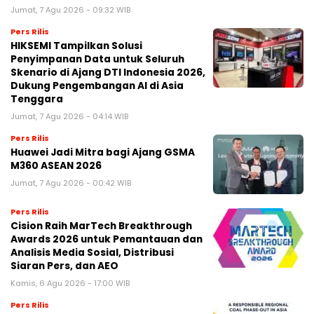
Jumat, 7 Agu 2026 - 09:32 WIB
Pers Rilis
HIKSEMI Tampilkan Solusi
Penyimpanan Data untuk Seluruh
Skenario di Ajang DTI Indonesia 2026,
Dukung Pengembangan AI di Asia
Tenggara
Jumat, 7 Agu 2026 - 04:14 WIB
Pers Rilis
Huawei Jadi Mitra bagi Ajang GSMA
M360 ASEAN 2026
Jumat, 7 Agu 2026 - 00:42 WIB
Pers Rilis
Cision Raih MarTech Breakthrough
Awards 2026 untuk Pemantauan dan
Analisis Media Sosial, Distribusi
Siaran Pers, dan AEO
Kamis, 6 Agu 2026 - 17:00 WIB
Pers Rilis