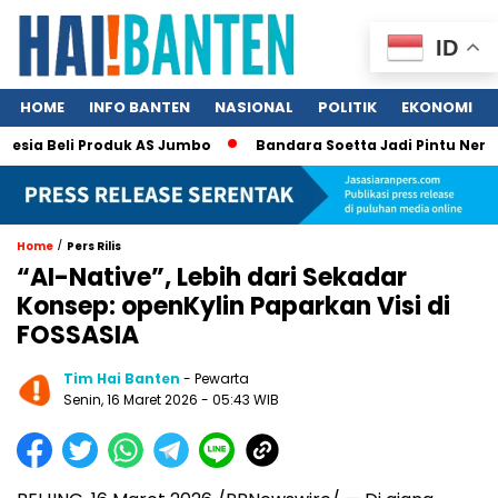
ID
HOME
INFO BANTEN
NASIONAL
POLITIK
EKONOMI
ia Beli Produk AS Jumbo
Bandara Soetta Jadi Pintu Neraka T
/
Home
Pers Rilis
“AI-Native”, Lebih dari Sekadar
Konsep: openKylin Paparkan Visi di
FOSSASIA
Tim Hai Banten
- Pewarta
Senin, 16 Maret 2026 - 05:43 WIB