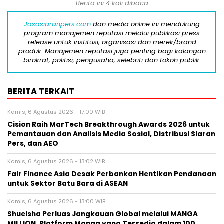
Berita ini 4 kali dibaca
Jasasiaranpers.com
dan media online ini mendukung
program manajemen reputasi melalui publikasi press
release untuk institusi, organisasi dan merek/brand
produk. Manajemen reputasi juga penting bagi kalangan
birokrat, politisi, pengusaha, selebriti dan tokoh publik.
BERITA TERKAIT
Kamis, 6 Agustus 2026 - 17:00 WIB
Cision Raih MarTech Breakthrough Awards 2026 untuk
Pemantauan dan Analisis Media Sosial, Distribusi Siaran
Pers, dan AEO
Kamis, 6 Agustus 2026 - 13:02 WIB
Fair Finance Asia Desak Perbankan Hentikan Pendanaan
untuk Sektor Batu Bara di ASEAN
Kamis, 6 Agustus 2026 - 13:00 WIB
Shueisha Perluas Jangkauan Global melalui MANGA
MILLION, Platform Manga yang Tersedia dalam 100