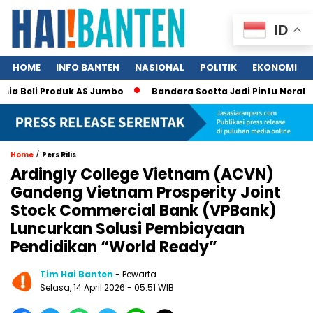
ID
HOME
INFO BANTEN
NASIONAL
POLITIK
EKONOMI
 Beli Produk AS Jumbo
Bandara Soetta Jadi Pintu Neraka TPPO
/
Home
Pers Rilis
Ardingly College Vietnam (ACVN)
Gandeng Vietnam Prosperity Joint
Stock Commercial Bank (VPBank)
Luncurkan Solusi Pembiayaan
Pendidikan “World Ready”
Tim Hai Banten
- Pewarta
Selasa, 14 April 2026 - 05:51 WIB