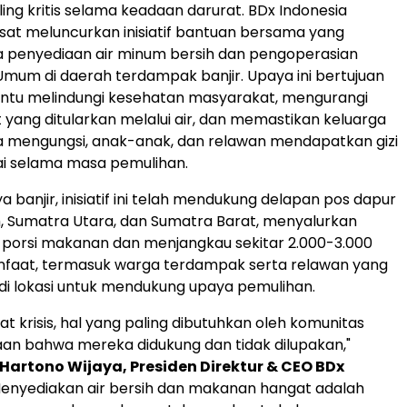
ing kritis selama keadaan darurat. BDx Indonesia
at meluncurkan inisiatif bantuan bersama yang
a penyediaan air minum bersih dan pengoperasian
mum di daerah terdampak banjir. Upaya ini bertujuan
tu melindungi kesehatan masyarakat, mengurangi
t yang ditularkan melalui air, dan memastikan keluarga
a mengungsi, anak-anak, dan relawan mendapatkan gizi
 selama masa pemulihan.
ya banjir, inisiatif ini telah mendukung delapan pos dapur
, Sumatra Utara, dan Sumatra Barat, menyalurkan
0 porsi makanan dan menjangkau sekitar 2.000-3.000
faat, termasuk warga terdampak serta relawan yang
 di lokasi untuk mendukung upaya pemulihan.
t krisis, hal yang paling dibutuhkan oleh komunitas
an bahwa mereka didukung dan tidak dilupakan,"
Hartono Wijaya, Presiden Direktur & CEO BDx
"Menyediakan air bersih dan makanan hangat adalah