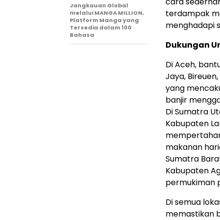
cara sederha
Jangkauan Global
terdampak me
melalui MANGA MILLION,
Platform Manga yang
menghadapi situ
Tersedia dalam 100
Bahasa
Dukungan Un
Di Aceh, bant
Jaya, Bireuen
yang mencaku
banjir mengga
Di Sumatra Ut
Kabupaten La
mempertahank
makanan haria
Sumatra Bara
Kabupaten Ag
permukiman pe
Di semua lokas
memastikan b