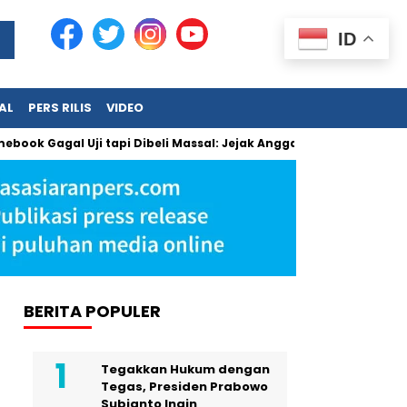
ID
AL
PERS RILIS
VIDEO
Gagal Uji tapi Dibeli Massal: Jejak Anggaran Jumbo dan Penga
BERITA POPULER
Tegakkan Hukum dengan
Tegas, Presiden Prabowo
Subianto Ingin