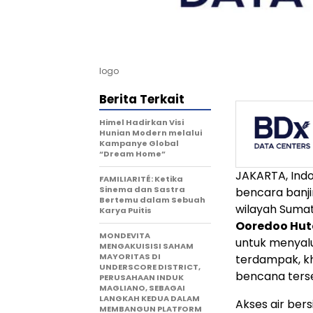
logo
Berita Terkait
Himel Hadirkan Visi
Hunian Modern melalui
Kampanye Global
“Dream Home”
JAKARTA, Indo
FAMILIARITÉ: Ketika
Sinema dan Sastra
bencara banj
Bertemu dalam Sebuah
wilayah Suma
Karya Puitis
Ooredoo Hutc
MONDEVITA
untuk menyal
MENGAKUISISI SAHAM
MAYORITAS DI
terdampak, k
UNDERSCORE DISTRICT,
bencana ters
PERUSAHAAN INDUK
MAGLIANO, SEBAGAI
LANGKAH KEDUA DALAM
Akses air ber
MEMBANGUN PLATFORM