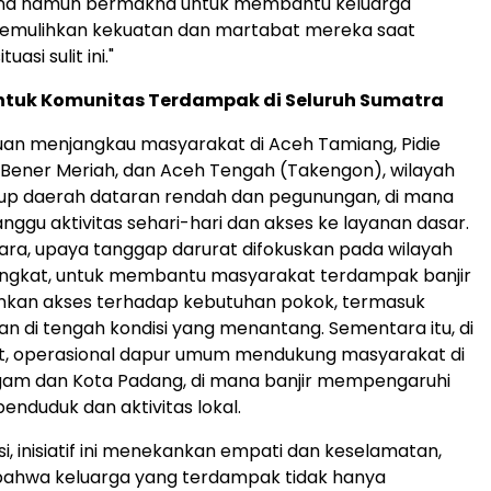
na namun bermakna untuk membantu keluarga
mulihkan kekuatan dan martabat mereka saat
asi sulit ini."
tuk Komunitas Terdampak di Seluruh Sumatra
uan menjangkau masyarakat di Aceh Tamiang, Pidie
, Bener Meriah, dan Aceh Tengah (Takengon), wilayah
p daerah dataran rendah dan pegunungan, di mana
nggu aktivitas sehari-hari dan akses ke layanan dasar.
ara, upaya tanggap darurat difokuskan pada wilayah
ngkat, untuk membantu masyarakat terdampak banjir
an akses terhadap kebutuhan pokok, termasuk
n di tengah kondisi yang menantang. Sementara itu, di
t, operasional dapur umum mendukung masyarakat di
am dan Kota Padang, di mana banjir mempengaruhi
nduduk dan aktivitas lokal.
i, inisiatif ini menekankan empati dan keselamatan,
ahwa keluarga yang terdampak tidak hanya