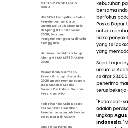
kebutuhan pal
MEREK MEWAH ITALIA
BARU
bersama Indos
berfokus pad
HIKSEMI Tampilkan Solusi
Penyimpanan Data
Posko Dapur U
untuk Seluruh Skenario
untuk memban
di Ajang DTI Indonesia
2026, Dukung
risiko penyaki
Pengembangan AI di Asia
Tenggara
yang terpaks
yang memadai
Huawei Jadi Mitra bagi
Ajang GSMA M360 ASEAN
2026
Sejak terjadin
umum di Aceh
Cision Raih MarTech
sekitar 23.00
Breakthrough Awards
2026 untuk Pemantauan
penerima man
dan Analisis Media
Sosial, Distribusi Siaran
terus bekerja
Pers, dan AEO
"Pada saat-saa
Fair Finance Asia Desak
adalah perasa
Perbankan Hentikan
Pendanaan untuk Sektor
ungkap
Agus 
Batu Bara di ASEAN
Indonesia
. 
Shueisha Perluas