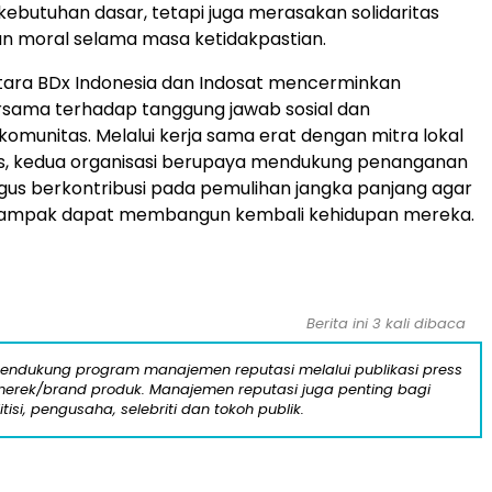
butuhan dasar, tetapi juga merasakan solidaritas
n moral selama masa ketidakpastian.
tara BDx Indonesia dan Indosat mencerminkan
sama terhadap tanggung jawab sosial dan
omunitas. Melalui kerja sama erat dengan mitra lokal
s, kedua organisasi berupaya mendukung penanganan
igus berkontribusi pada pemulihan jangka panjang agar
dampak dapat membangun kembali kehidupan mereka.
Berita ini 3 kali dibaca
mendukung program manajemen reputasi melalui publikasi press
n merek/brand produk. Manajemen reputasi juga penting bagi
itisi, pengusaha, selebriti dan tokoh publik.