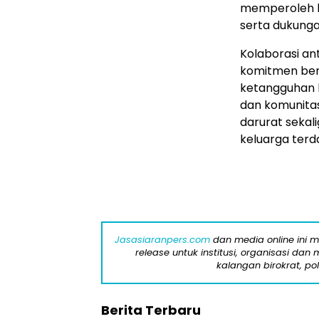
memperoleh ke
serta dukunga
Kolaborasi an
komitmen ber
ketangguhan k
dan komunita
darurat sekal
keluarga ter
Jasasiaranpers.com
dan media online ini 
release untuk institusi, organisasi da
kalangan birokrat, pol
Berita Terbaru