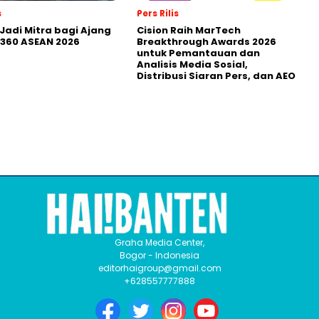
s
Pers Rilis
Jadi Mitra bagi Ajang
Cision Raih MarTech
360 ASEAN 2026
Breakthrough Awards 2026
untuk Pemantauan dan
Analisis Media Sosial,
Distribusi Siaran Pers, dan AEO
Graha Media Center,
Bogor - Indonesia
editorhaigroup@gmail.com
+628557777888