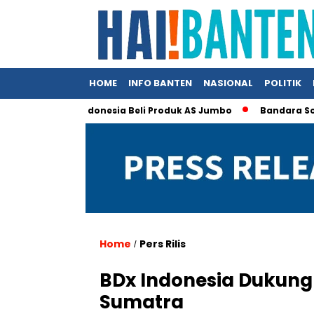
HOME
INFO BANTEN
NASIONAL
POLITIK
rump Klaim Indonesia Beli Produk AS Jumbo
Bandara Soetta J
Home
Pers Rilis
/
BDx Indonesia Dukung
Sumatra