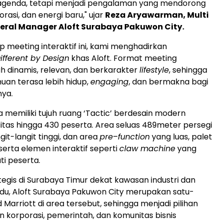
agenda, tetapi menjadi pengalaman yang mendorong
orasi, dan energi baru," ujar
Reza Aryawarman, Multi
eral Manager Aloft Surabaya Pakuwon City.
p meeting interaktif ini, kami menghadirkan
ifferent by Design
khas Aloft. Format meeting
ih dinamis, relevan, dan berkarakter
lifestyle
, sehingga
uan terasa lebih hidup,
engaging
, dan bermakna bagi
nya.
a memiliki tujuh ruang ‘Tactic’ berdesain modern
tas hingga 430 peserta. Area seluas 489meter persegi
ngit-langit tinggi, dan area
pre
–
function
yang luas, palet
serta elemen interaktif seperti
claw machine
yang
ti peserta.
ategis di Surabaya Timur dekat kawasan industri dan
du, Aloft Surabaya Pakuwon City merupakan satu-
Marriott di area tersebut, sehingga menjadi pilihan
korporasi, pemerintah, dan komunitas bisnis