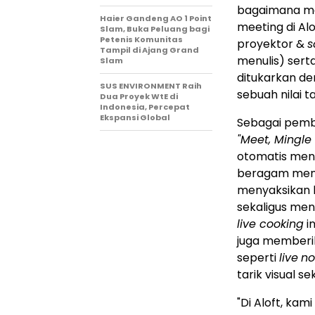
bagaimana me
Haier Gandeng AO 1 Point
meeting di Al
Slam, Buka Peluang bagi
Petenis Komunitas
proyektor &
s
Tampil di Ajang Grand
menulis) ser
Slam
ditukarkan de
SUS ENVIRONMENT Raih
sebuah nilai 
Dua Proyek WtE di
Indonesia, Percepat
Ekspansi Global
Sebagai pemb
"Meet, Mingle 
otomatis me
beragam menu 
menyaksikan l
sekaligus men
live cooking
i
juga memberi
seperti
live
no
tarik visual s
"Di Aloft, ka