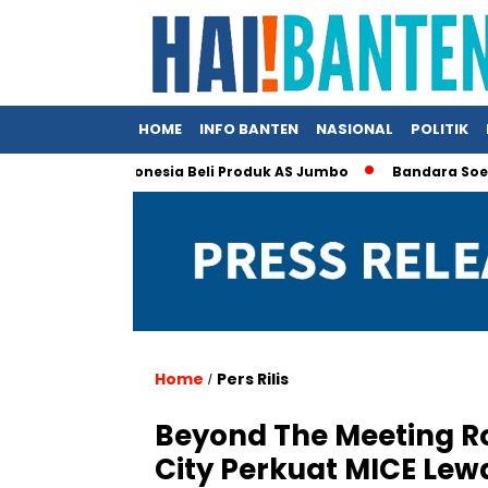
HOME
INFO BANTEN
NASIONAL
POLITIK
 Klaim Indonesia Beli Produk AS Jumbo
Bandara Soetta Jadi 
Home
Pers Rilis
/
Beyond The Meeting R
City Perkuat MICE Le