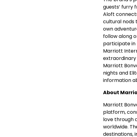
guests’ furry 
Aloft connect
cultural nods 
own adventure
follow along o
participate i
Marriott Inte
extraordinary 
Marriott Bonv
nights and Eli
information a
About Marri
Marriott Bonvo
platform, con
love through 
worldwide. Th
destinations, i