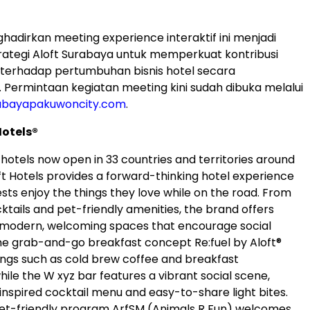
adirkan meeting experience interaktif ini menjadi
trategi Aloft Surabaya untuk memperkuat kontribusi
terhadap pertumbuhan bisnis hotel secara
. Permintaan kegiatan meeting kini sudah dibuka melalui
abayapakuwoncity.com
.
Hotels®
hotels now open in 33 countries and territories around
ft Hotels provides a forward-thinking hotel experience
sts enjoy the things they love while on the road. From
tails and pet-friendly amenities, the brand offers
ith modern, welcoming spaces that encourage social
The grab-and-go breakfast concept Re:fuel by Aloft®
rings such as cold brew coffee and breakfast
ile the W xyz bar features a vibrant social scene,
inspired cocktail menu and easy-to-share light bites.
et-friendly program ArfSM (Animals R Fun) welcomes