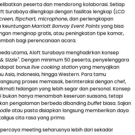
libatkan peserta dan mendorong kolaborasi. Setiap
oft Surabaya dilengkapi dengan fasilitas lengkap (LCD
creen, flipchart, microphone
, dan perlengkapan
ta keuntungan
Marriott Bonvoy Event Points
yang bisa
ngan menginap gratis, atau peningkatan tipe kamar,
tambah bagi perencanaan acara.
eda utama, Aloft Surabaya menghadirkan konsep
& Sizzle"
. Dengan minimum 50 peserta, penyelenggara
ndapat bonus
live cooking station
yang menyajikan
Asia, Indonesia, hingga Western. Para tamu
angsung proses memasak, berinteraksi dengan chef,
ikmati hidangan yang lebih segar dan personal. Konsep
ni bukan hanya menambah keseruan suasana, tetapi
kan pengalaman berbeda dibanding
buffet
biasa. Sajian
odle
atau pasta disiapkan langsung memberikan daya
ekaligus cita rasa yang prima.
mi percaya meeting seharusnya lebih dari sekadar