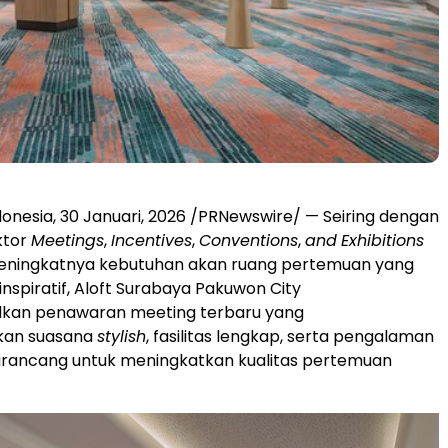
donesia
,
30 Januari, 2026
/PRNewswire/ — Seiring dengan
ktor
Meetings
,
Incentives
,
Conventions
,
and
Exhibitions
eningkatnya kebutuhan akan ruang pertemuan yang
inspiratif, Aloft Surabaya Pakuwon City
an penawaran meeting terbaru yang
an suasana
stylish
, fasilitas lengkap, serta pengalaman
dirancang untuk meningkatkan kualitas pertemuan