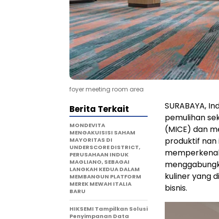
foyer meeting room area
SURABAYA, In
Berita Terkait
pemulihan se
MONDEVITA
(MICE) dan m
MENGAKUISISI SAHAM
produktif nan 
MAYORITAS DI
UNDERSCORE DISTRICT,
memperkenalk
PERUSAHAAN INDUK
MAGLIANO, SEBAGAI
menggabungk
LANGKAH KEDUA DALAM
kuliner yang 
MEMBANGUN PLATFORM
MEREK MEWAH ITALIA
bisnis.
BARU
HIKSEMI Tampilkan Solusi
Penyimpanan Data