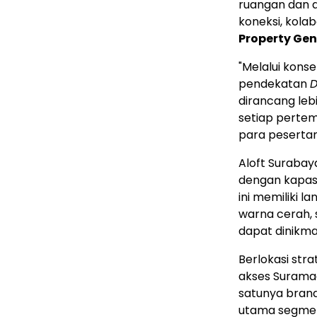
ruangan dan 
koneksi, kolab
Property Gen
"Melalui konse
pendekatan
D
dirancang leb
setiap pertem
para peserta
Aloft Surabay
dengan kapasi
ini memiliki la
warna cerah, 
dapat dinikma
Berlokasi str
akses Surama
satunya brand 
utama segmen 