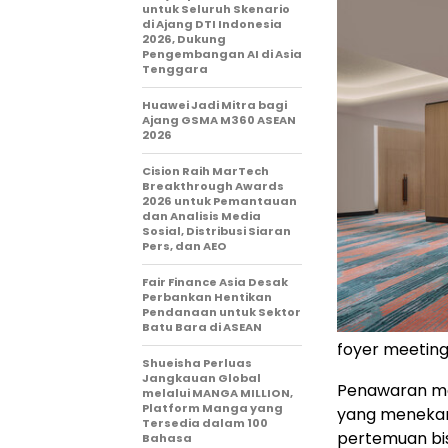
untuk Seluruh Skenario
di Ajang DTI Indonesia
2026, Dukung
Pengembangan AI di Asia
Tenggara
Huawei Jadi Mitra bagi
Ajang GSMA M360 ASEAN
2026
Cision Raih MarTech
Breakthrough Awards
2026 untuk Pemantauan
dan Analisis Media
Sosial, Distribusi Siaran
Pers, dan AEO
Fair Finance Asia Desak
Perbankan Hentikan
Pendanaan untuk Sektor
Batu Bara di ASEAN
foyer meetin
Shueisha Perluas
Jangkauan Global
Penawaran me
melalui MANGA MILLION,
Platform Manga yang
yang meneka
Tersedia dalam 100
pertemuan bis
Bahasa