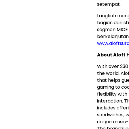
setempat.
Langkah mengh
bagian dari s
segmen MICE 
berkelanjutan
www.aloftsur
About Aloft 
With over 230 
the world, Alo
that helps gue
gaming to cock
flexibility w
interaction. 
includes offe
sandwiches, wh
unique music-
The brand’s p