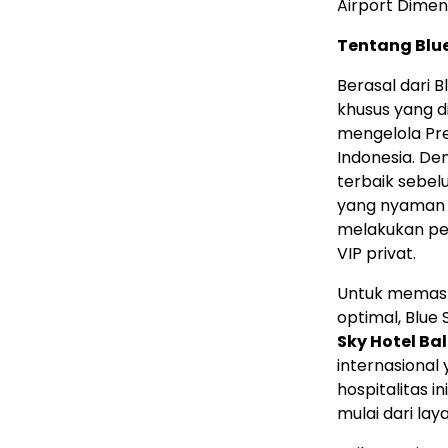
Airport Dime
Tentang Blue
Berasal dari 
khusus yang d
mengelola Pre
Indonesia
. De
terbaik sebe
yang nyaman d
melakukan per
VIP privat.
Untuk memast
optimal, Blue
Sky Hotel Ba
internasional 
hospitalitas 
mulai dari lay