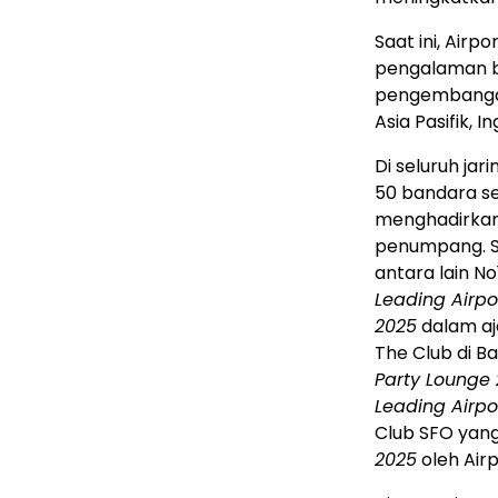
Saat ini, Airp
pengalaman b
pengembangan
Asia Pasifik, 
Di seluruh jar
50 bandara s
menghadirkan 
penumpang. Se
antara lain N
Leading Airpo
2025
dalam aj
The Club di
Ba
Party Lounge
Leading Airpo
Club SFO yan
2025
oleh Airp