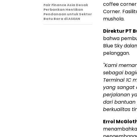
coffee corner
Fair Finance Asia Desak
Perbankan Hentikan
Corner. Fasili
Pendanaan untuk Sektor
mushola.
Batu Bara di ASEAN
Direktur PT 
bahwa pembuk
Blue Sky dal
pelanggan.
"Kami memand
sebagai bagia
Terminal 1C 
yang sangat 
perjalanan y
dari bantuan
berkualitas ti
Errol McGlot
menambahka
pengembangan