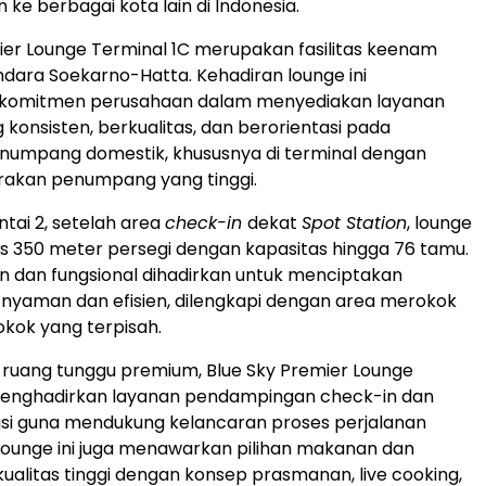
ke berbagai kota lain di
Indonesia
.
ier Lounge Terminal 1C merupakan fasilitas keenam
andara Soekarno-Hatta. Kehadiran lounge ini
komitmen perusahaan dalam menyediakan layanan
konsisten, berkualitas, dan berorientasi pada
numpang domestik, khususnya di terminal dengan
rakan penumpang yang tinggi.
antai 2, setelah area
check-in
dekat
Spot Station
, lounge
luas 350 meter persegi dengan kapasitas hingga 76 tamu.
 dan fungsional dihadirkan untuk menciptakan
nyaman dan efisien, dilengkapi dengan area merokok
kok yang terpisah.
tas ruang tunggu premium, Blue Sky Premier Lounge
menghadirkan layanan pendampingan check-in dan
si guna mendukung kelancaran proses perjalanan
ounge ini juga menawarkan pilihan makanan dan
alitas tinggi dengan konsep prasmanan, live cooking,