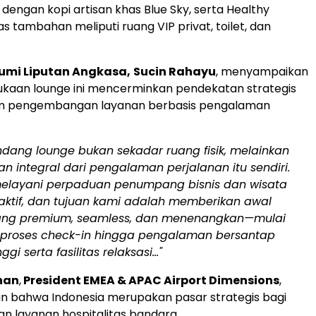
 dengan kopi artisan khas Blue Sky, serta Healthy
tas tambahan meliputi ruang VIP privat, toilet, dan
Bumi Liputan Angkasa,
Sucin Rahayu
, menyampaikan
aan lounge ini mencerminkan pendekatan strategis
am pengembangan layanan berbasis pengalaman
ang lounge bukan sekadar ruang fisik, melainkan
n integral dari pengalaman perjalanan itu sendiri.
melayani perpaduan penumpang bisnis dan wisata
aktif, dan tujuan kami adalah memberikan awal
ang premium, seamless, dan menenangkan—mulai
 proses check-in hingga pengalaman bersantap
nggi serta fasilitas relaksasi…"
han
,
President EMEA & APAC Airport Dimensions
,
n bahwa
Indonesia
merupakan pasar strategis bagi
 layanan hospitalitas bandara.