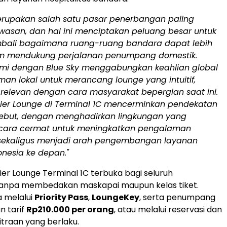
upakan salah satu pasar penerbangan paling
awasan, dan hal ini menciptakan peluang besar untuk
bali bagaimana ruang-ruang bandara dapat lebih
am mendukung perjalanan penumpang domestik.
ami dengan Blue Sky menggabungkan keahlian global
n lokal untuk merancang lounge yang intuitif,
relevan dengan cara masyarakat bepergian saat ini.
mier Lounge di Terminal 1C mencerminkan pendekatan
ebut, dengan menghadirkan lingkungan yang
cara cermat untuk meningkatkan pengalaman
ekaligus menjadi arah pengembangan layanan
onesia
ke depan."
ier Lounge Terminal 1C terbuka bagi seluruh
npa membedakan maskapai maupun kelas tiket.
a melalui
Priority Pass
,
LoungeKey
, serta penumpang
n tarif
Rp210.000
per orang
, atau melalui reservasi dan
traan yang berlaku.