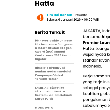
Hatta
Tim Hai Banten
- Pewarta
Selasa, 6 Januari 2026 - 06:00 WIB
JAKARTA, Ind
Berita Terkait
bersama
Air
16th Worldwide Chinese
Premier Lou
Life Insurance Congress
Hatta. Lounge
& International Dragon
Award (IDA) Annual
wujud nyata 
Conference 2026 Resmi
Digelar
standar layan
Indonesia
.
Himel Hadirkan Visi
Hunian Modern melalui
Kampanye Global
Kerja sama st
“Dream Home”
yang terjalin
sebagai peny
FAMILIARITÉ: Ketika
Sinema dan Sastra
keahlian glob
Bertemu dalam Sebuah
Karya Puitis
pengalaman ba
sebelumnya te
MONDEVITA