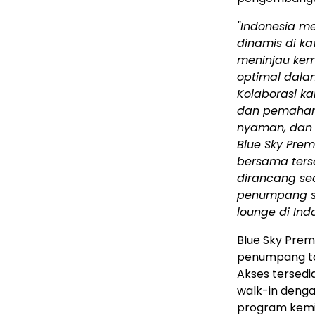
"
Indonesia
mer
dinamis di k
meninjau kem
optimal dal
Kolaborasi k
dan pemahama
nyaman, dan 
Blue Sky Pre
bersama ters
dirancang se
penumpang s
lounge di
Ind
Blue Sky Prem
penumpang ta
Akses tersedi
walk-in denga
program kemi