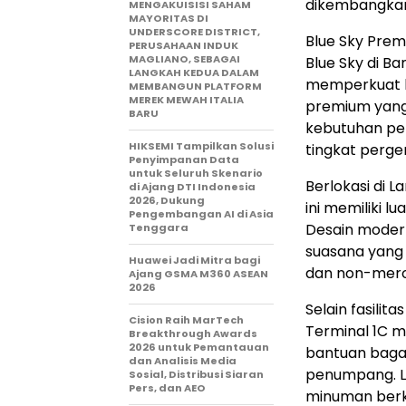
dikembangkan 
MENGAKUISISI SAHAM
MAYORITAS DI
UNDERSCORE DISTRICT,
Blue Sky Prem
PERUSAHAAN INDUK
MAGLIANO, SEBAGAI
Blue Sky di B
LANGKAH KEDUA DALAM
memperkuat 
MEMBANGUN PLATFORM
MEREK MEWAH ITALIA
premium yang 
BARU
kebutuhan pe
HIKSEMI Tampilkan Solusi
tingkat perge
Penyimpanan Data
untuk Seluruh Skenario
Berlokasi di L
di Ajang DTI Indonesia
2026, Dukung
ini memiliki 
Pengembangan AI di Asia
Desain modern
Tenggara
suasana yang 
Huawei Jadi Mitra bagi
dan non-mero
Ajang GSMA M360 ASEAN
2026
Selain fasili
Cision Raih MarTech
Terminal 1C 
Breakthrough Awards
2026 untuk Pemantauan
bantuan baga
dan Analisis Media
penumpang. L
Sosial, Distribusi Siaran
Pers, dan AEO
minuman berku