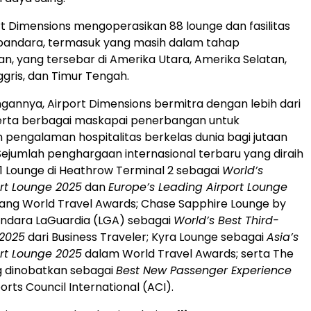
ort Dimensions mengoperasikan 88 lounge dan fasilitas
andara, termasuk yang masih dalam tahap
, yang tersebar di
Amerika Utara
, Amerika Selatan,
Inggris, dan Timur Tengah.
ingannya, Airport Dimensions bermitra dengan lebih dari
erta berbagai maskapai penerbangan untuk
pengalaman hospitalitas berkelas dunia bagi jutaan
jumlah penghargaan internasional terbaru yang diraih
o1 Lounge di Heathrow Terminal 2 sebagai
World’s
rt Lounge 2025
dan
Europe’s
Leading Airport Lounge
ang World Travel Awards; Chase Sapphire Lounge by
ndara LaGuardia
(LGA) sebagai
World’s Best Third-
 2025
dari Business Traveler; Kyra Lounge sebagai
Asia’s
rt Lounge 2025
dalam World Travel Awards; serta The
g dinobatkan sebagai
Best New Passenger Experience
orts Council International (ACI).