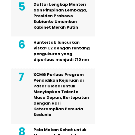
Daftar Lengkap Menteri
dan Pimpinan Lembaga,
Presiden Prabowo
Subianto Umumkan
Kabinet Merah Putih
HunterLab luncurkan
Vista® L2 dengan rentang
pengukuran yang
diperluas menjadi 710 nm
XCMG Perluas Program
Pendidikan Kejuruan di
Pasar Global untuk
Menyiapkan Talenta
Masa Depan, Bertepatan
dengan Hari
Keterampilan Pemuda
Sedunia
Pola Makan Sehat untuk