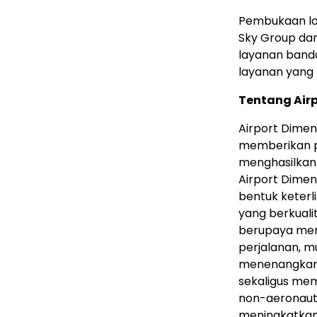
Pembukaan lou
Sky Group dan
layanan band
layanan yang 
Tentang Air
Airport Dimen
memberikan p
menghasilkan n
Airport Dime
bentuk keterl
yang berkualit
berupaya men
perjalanan, m
menenangkan,
sekaligus me
non-aeronaut
meningkatkan