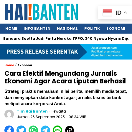
ID
HOME
INFO BANTEN
NASIONAL
POLITIK
EKONOMI
a Soetta Jadi Pintu Neraka TPPO, 340 Nyawa Nyaris Dijual
C
/
Home
Ekonomi
Cara Efektif Mengundang Jurnalis
Ekonomi Agar Acara Liputan Berhasil
Strategi praktis memahami nilai berita, memilih media tepat,
dan menyiapkan data konkret agar jurnalis bisnis tertarik
meliput acara korporasi Anda.
Tim Hai Banten
- Pewarta
Jumat, 26 September 2025 - 08:34 WIB