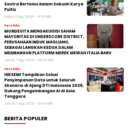
Sastra Bertemu dalam Sebuah Karya
Puitis
Sabtu, 8 Agu 2026 - 14:19 WIB
Pers Rilis
MONDEVITA MENGAKUISISI SAHAM
MAYORITAS DI UNDERSCORE DISTRICT,
PERUSAHAAN INDUK MAGLIANO,
SEBAGAI LANGKAH KEDUA DALAM
MEMBANGUN PLATFORM MEREK MEWAH ITALIA BARU
Jumat, 7 Agu 2026 - 09:32 WIB
Pers Rilis
HIKSEMI Tampilkan Solusi
Penyimpanan Data untuk Seluruh
Skenario di Ajang DTI Indonesia 2026,
Dukung Pengembangan AI di Asia
Tenggara
Jumat, 7 Agu 2026 - 04:14 WIB
BERITA POPULER