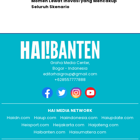
Momen Lewat Inovasi yang Mencakup
Seluruh Skenario
Graha Media Center,
Bogor - Indonesia
editorhaigroup@gmail.com
+628557777888
HAI MEDIA NETWORK
Haiidn.com
Haiup.com
Haiindonesia.com
Haiupdate.com
Heisport.com
Heijakarta.com
Haijateng.com
Haibanten.com
Haisumatera.com