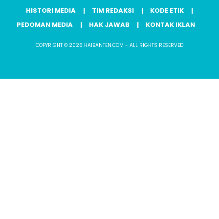
HISTORI MEDIA
TIM REDAKSI
KODE ETIK
PEDOMAN MEDIA
HAK JAWAB
KONTAK IKLAN
COPYRIGHT © 2026 HAIBANTEN.COM - ALL RIGHTS RESERVED