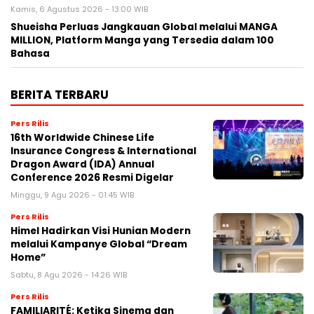
Kamis, 6 Agustus 2026 - 13:00 WIB
Shueisha Perluas Jangkauan Global melalui MANGA
MILLION, Platform Manga yang Tersedia dalam 100
Bahasa
BERITA TERBARU
Pers Rilis
16th Worldwide Chinese Life
Insurance Congress & International
Dragon Award (IDA) Annual
Conference 2026 Resmi Digelar
Minggu, 9 Agu 2026 - 01:45 WIB
Pers Rilis
Himel Hadirkan Visi Hunian Modern
melalui Kampanye Global “Dream
Home”
Sabtu, 8 Agu 2026 - 14:26 WIB
Pers Rilis
FAMILIARITÉ: Ketika Sinema dan