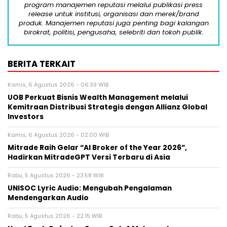
program manajemen reputasi melalui publikasi press
release untuk institusi, organisasi dan merek/brand
produk. Manajemen reputasi juga penting bagi kalangan
birokrat, politisi, pengusaha, selebriti dan tokoh publik.
BERITA TERKAIT
Kamis, 6 Agustus 2026 - 06:39 WIB
UOB Perkuat Bisnis Wealth Management melalui
Kemitraan Distribusi Strategis dengan Allianz Global
Investors
Kamis, 6 Agustus 2026 - 02:00 WIB
Mitrade Raih Gelar “AI Broker of the Year 2026”,
Hadirkan MitradeGPT Versi Terbaru di Asia
Rabu, 5 Agustus 2026 - 23:58 WIB
UNISOC Lyric Audio: Mengubah Pengalaman
Mendengarkan Audio
Rabu, 5 Agustus 2026 - 22:15 WIB