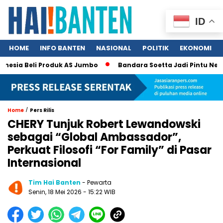
ID
HOME
INFO BANTEN
NASIONAL
POLITIK
EKONOMI
sia Beli Produk AS Jumbo
Bandara Soetta Jadi Pintu Neraka 
/
Home
Pers Rilis
CHERY Tunjuk Robert Lewandowski
sebagai “Global Ambassador”,
Perkuat Filosofi “For Family” di Pasar
Internasional
Tim Hai Banten
- Pewarta
Senin, 18 Mei 2026 - 15:22 WIB