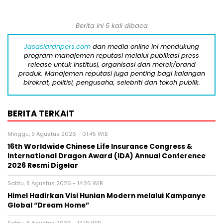
Berita ini 5 kali dibaca
Jasasiaranpers.com
dan media online ini mendukung
program manajemen reputasi melalui publikasi press
release untuk institusi, organisasi dan merek/brand
produk. Manajemen reputasi juga penting bagi kalangan
birokrat, politisi, pengusaha, selebriti dan tokoh publik.
BERITA TERKAIT
Minggu, 9 Agustus 2026 - 01:45 WIB
16th Worldwide Chinese Life Insurance Congress &
International Dragon Award (IDA) Annual Conference
2026 Resmi Digelar
Sabtu, 8 Agustus 2026 - 14:26 WIB
Himel Hadirkan Visi Hunian Modern melalui Kampanye
Global “Dream Home”