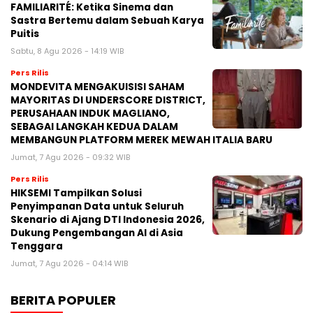
FAMILIARITÉ: Ketika Sinema dan
Sastra Bertemu dalam Sebuah Karya
Puitis
Sabtu, 8 Agu 2026 - 14:19 WIB
Pers Rilis
MONDEVITA MENGAKUISISI SAHAM
MAYORITAS DI UNDERSCORE DISTRICT,
PERUSAHAAN INDUK MAGLIANO,
SEBAGAI LANGKAH KEDUA DALAM
MEMBANGUN PLATFORM MEREK MEWAH ITALIA BARU
Jumat, 7 Agu 2026 - 09:32 WIB
Pers Rilis
HIKSEMI Tampilkan Solusi
Penyimpanan Data untuk Seluruh
Skenario di Ajang DTI Indonesia 2026,
Dukung Pengembangan AI di Asia
Tenggara
Jumat, 7 Agu 2026 - 04:14 WIB
BERITA POPULER