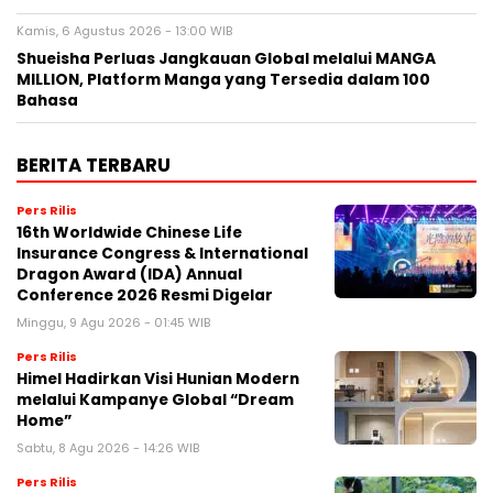
Kamis, 6 Agustus 2026 - 13:00 WIB
Shueisha Perluas Jangkauan Global melalui MANGA
MILLION, Platform Manga yang Tersedia dalam 100
Bahasa
BERITA TERBARU
Pers Rilis
16th Worldwide Chinese Life
Insurance Congress & International
Dragon Award (IDA) Annual
Conference 2026 Resmi Digelar
Minggu, 9 Agu 2026 - 01:45 WIB
Pers Rilis
Himel Hadirkan Visi Hunian Modern
melalui Kampanye Global “Dream
Home”
Sabtu, 8 Agu 2026 - 14:26 WIB
Pers Rilis