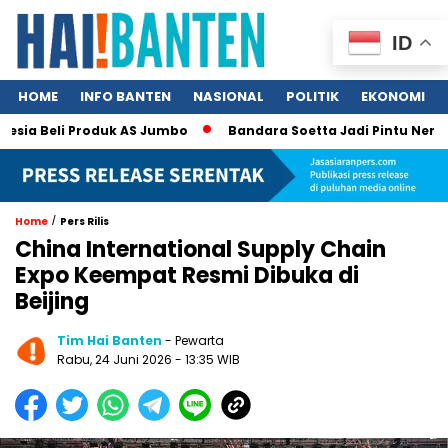
ID
HOME
INFO BANTEN
NASIONAL
POLITIK
EKONOMI
ia Beli Produk AS Jumbo
Bandara Soetta Jadi Pintu Neraka TP
/
Home
Pers Rilis
China International Supply Chain
Expo Keempat Resmi Dibuka di
Beijing
Tim Hai Banten
- Pewarta
Rabu, 24 Juni 2026 - 13:35 WIB