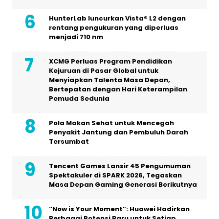
HunterLab luncurkan Vista® L2 dengan
rentang pengukuran yang diperluas
menjadi 710 nm
XCMG Perluas Program Pendidikan
Kejuruan di Pasar Global untuk
Menyiapkan Talenta Masa Depan,
Bertepatan dengan Hari Keterampilan
Pemuda Sedunia
Pola Makan Sehat untuk Mencegah
Penyakit Jantung dan Pembuluh Darah
Tersumbat
Tencent Games Lansir 45 Pengumuman
Spektakuler di SPARK 2026, Tegaskan
Masa Depan Gaming Generasi Berikutnya
“Now is Your Moment”: Huawei Hadirkan
Berbagai Potensi Baru untuk Setiap