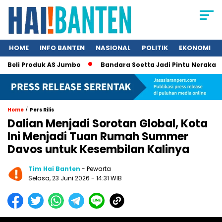
HOME
INFO BANTEN
NASIONAL
POLITIK
EKONOMI
eli Produk AS Jumbo
Bandara Soetta Jadi Pintu Neraka TPPO,
/
Home
Pers Rilis
Dalian Menjadi Sorotan Global, Kota
Ini Menjadi Tuan Rumah Summer
Davos untuk Kesembilan Kalinya
Tim Hai Banten
- Pewarta
Selasa, 23 Juni 2026 - 14:31 WIB