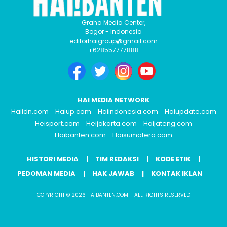
Graha Media Center,
Bogor - Indonesia
editorhaigroup@gmail.com
+628557777888
HAI MEDIA NETWORK
Haiidn.com
Haiup.com
Haiindonesia.com
Haiupdate.com
Heisport.com
Heijakarta.com
Haijateng.com
Haibanten.com
Haisumatera.com
HISTORI MEDIA
TIM REDAKSI
KODE ETIK
PEDOMAN MEDIA
HAK JAWAB
KONTAK IKLAN
COPYRIGHT © 2026 HAIBANTEN.COM - ALL RIGHTS RESERVED