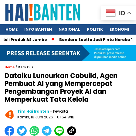
ID
HOME
INFO BANTEN
NASIONAL
POLITIK
EKONOMI
Beli Produk AS Jumbo
Bandara Soetta Jadi Pintu Neraka TPPO,
/
Home
Pers Rilis
Dataiku Luncurkan Cobuild, Agen
Pembuat AI yang Mempercepat
Pengembangan Proyek AI dan
Memperkuat Tata Kelola
Tim Hai Banten
- Pewarta
Kamis, 18 Juni 2026 - 01:54 WIB