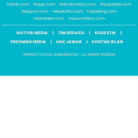
Haiidn.com
Haiup.com
Haiindonesia.com
Haiupdate.com
Heisport.com
Heijakarta.com
Haijateng.com
Haibanten.com
Haisumatera.com
HISTORI MEDIA
TIM REDAKSI
KODE ETIK
PEDOMAN MEDIA
HAK JAWAB
KONTAK IKLAN
COPYRIGHT © 2026 HAIBANTEN.COM - ALL RIGHTS RESERVED