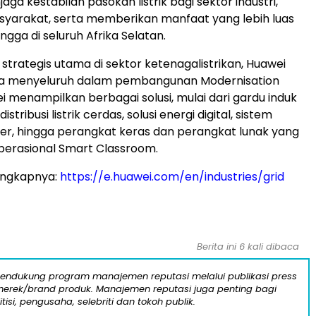
njaga kestabilan pasokan listrik bagi sektor industri,
asyarakat, serta memberikan manfaat yang lebih luas
gga di seluruh Afrika Selatan.
 strategis utama di sektor ketenagalistrikan, Huawei
ara menyeluruh dalam pembangunan Modernisation
i menampilkan berbagai solusi, mulai dari gardu induk
distribusi listrik cerdas, solusi energi digital, sistem
r, hingga perangkat keras dan perangkat lunak yang
erasional Smart Classroom.
engkapnya:
https://e.huawei.com/en/industries/grid
Berita ini 6 kali dibaca
mendukung program manajemen reputasi melalui publikasi press
n merek/brand produk. Manajemen reputasi juga penting bagi
itisi, pengusaha, selebriti dan tokoh publik.