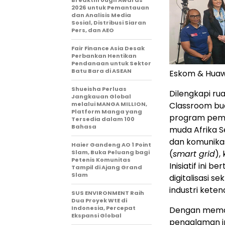
2026 untuk Pemantauan
dan Analisis Media
Sosial, Distribusi Siaran
Pers, dan AEO
Fair Finance Asia Desak
Perbankan Hentikan
Pendanaan untuk Sektor
Batu Bara di ASEAN
Eskom & Huawe
Shueisha Perluas
Dilengkapi ru
Jangkauan Global
melalui MANGA MILLION,
Classroom bua
Platform Manga yang
program pemb
Tersedia dalam 100
Bahasa
muda Afrika S
dan komunikasi
Haier Gandeng AO 1 Point
Slam, Buka Peluang bagi
(
smart grid
),
Petenis Komunitas
Inisiatif ini 
Tampil di Ajang Grand
Slam
digitalisasi 
industri keten
SUS ENVIRONMENT Raih
Dua Proyek WtE di
Indonesia, Percepat
Dengan memanf
Ekspansi Global
pengalaman i