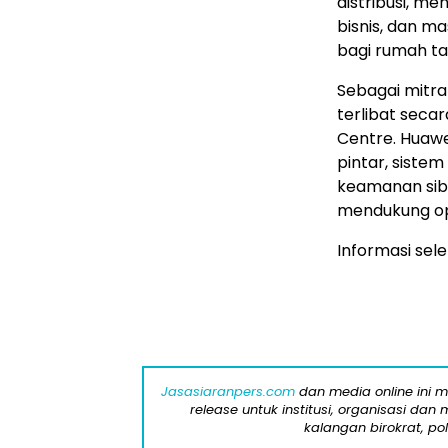
distribusi, me
bisnis, dan m
bagi rumah tan
Sebagai mitra
terlibat sec
Centre. Huawe
pintar, sistem 
keamanan sibe
mendukung op
Informasi sel
Jasasiaranpers.com
dan media online ini 
release untuk institusi, organisasi da
kalangan birokrat, pol