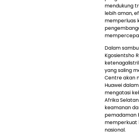
mendukung tr
lebih aman, e
memperluas ke
pengembangan
mempercepat tr
Dalam sambuta
Kgosientsho 
ketenagalist
yang saling m
Centre akan 
Huawei dalam
mengatasi kek
Afrika Selata
keamanan dan s
pemadaman ber
memperkuat k
nasional.