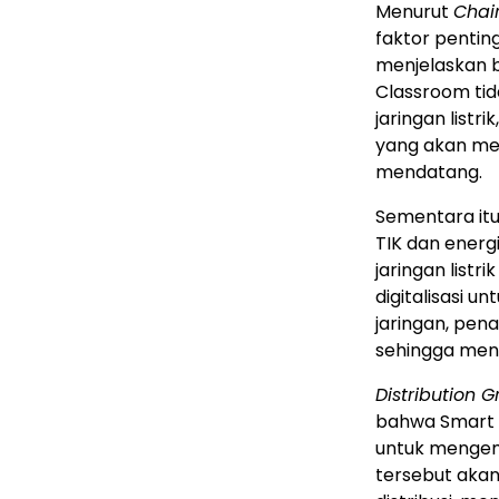
Menurut
Chai
faktor pentin
menjelaskan 
Classroom tid
jaringan listr
yang akan me
mendatang.
Sementara itu
TIK dan energ
jaringan listr
digitalisasi u
jaringan, pen
sehingga meni
Distribution 
bahwa Smart C
untuk mengem
tersebut akan