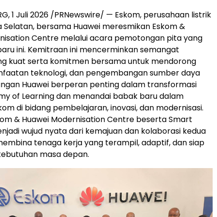
 1 Juli 2026 /PRNewswire/ — Eskom, perusahaan listrik
ka Selatan, bersama Huawei meresmikan Eskom &
isation Centre melalui acara pemotongan pita yang
baru ini. Kemitraan ini mencerminkan semangat
ang kuat serta komitmen bersama untuk mendorong
anfaatan teknologi, dan pengembangan sumber daya
ungan Huawei berperan penting dalam transformasi
y of Learning dan menandai babak baru dalam
kom di bidang pembelajaran, inovasi, dan modernisasi.
kom & Huawei Modernisation Centre beserta Smart
jadi wujud nyata dari kemajuan dan kolaborasi kedua
embina tenaga kerja yang terampil, adaptif, dan siap
ebutuhan masa depan.