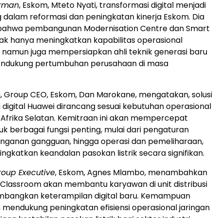
rman
, Eskom, Mteto Nyati, transformasi digital menjadi
g dalam reformasi dan peningkatan kinerja Eskom. Dia
bahwa pembangunan Modernisation Centre dan Smart
ak hanya meningkatkan kapabilitas operasional
ik, namun juga mempersiapkan ahli teknik generasi baru
ndukung pertumbuhan perusahaan di masa
, Group CEO, Eskom, Dan Marokane, mengatakan, solusi
i digital Huawei dirancang sesuai kebutuhan operasional
ik Afrika Selatan. Kemitraan ini akan mempercepat
ntuk berbagai fungsi penting, mulai dari pengaturan
anganan gangguan, hingga operasi dan pemeliharaan,
ngkatkan keandalan pasokan listrik secara signifikan.
Group Executive
, Eskom, Agnes Mlambo, menambahkan
lassroom akan membantu karyawan di unit distribusi
bangkan keterampilan digital baru. Kemampuan
 mendukung peningkatan efisiensi operasional jaringan