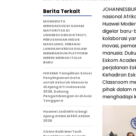
JOHANNESBURG,
Berita Terkait
nasional Afri
MONDEVITA
Huawei Modern
MENGAKUISISI SAHAM
digelar baru-
MAYORITAS DI
UNDERSCORE DISTRICT,
kolaborasi y
PERUSAHAAN INDUK
MAGLIANO, SEBAGAI
inovasi, pem
LANGKAH KEDUA DALAM
manusia. Duk
MEMBANGUN PLATFORM
MEREK MEWAH ITALIA
Eskom Academ
BARU
perjalanan Es
HIKSEMI Tampilkan Solusi
Kehadiran Es
Penyimpanan Data
Classroom men
untuk Seluruh Skenario
di Ajang DTI Indonesia
pihak dalam m
2026, Dukung
menghadapi k
Pengembangan AI di Asia
Tenggara
Huawei Jadi Mitra bagi
Ajang GSMA M360 ASEAN
2026
Cision Raih MarTech
Breakthrough Awards