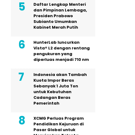
Daftar Lengkap Menteri
dan Pimpinan Lembaga,
Presiden Prabowo
Subianto Umumkan
Kabinet Merah Putih
HunterLab luncurkan
Vista® L2 dengan rentang
pengukuran yang
diperluas menjadi 710 nm
Indonesia akan Tambah
Kuota Impor Beras
Sebanyak 1 Juta Ton
untuk Kebutuhan
Cadangan Beras
Pemerintah
XCMG Perluas Program
Pendidikan Kejuruan di
Pasar Global untuk