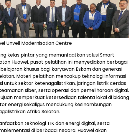
i Unveil Modernisation Centre
ang kelas pintar yang memanfaatkan solusi Smart
tan Huawei, pusat pelatihan ini menyediakan berbagai
elajaran khusus bagi karyawan Eskom dan generasi
elatan. Materi pelatihan mencakup teknologi informasi
 untuk sektor ketenagalistrikan, jaringan listrik cerdas
 keamanan siber, serta operasi dan pemeliharaan digital.
bertujuan memperkuat ketersediaan talenta lokal di bidang
sektor energi sekaligus mendukung kesinambungan
agalistrikan Afrika Selatan.
aatkan teknologi TIK dan energi digital, serta
mplementasi di berbagai negara, Huawei akan