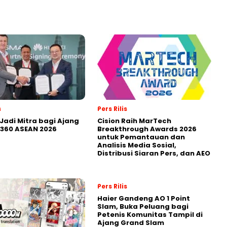
s
Pers Rilis
Jadi Mitra bagi Ajang
Cision Raih MarTech
360 ASEAN 2026
Breakthrough Awards 2026
untuk Pemantauan dan
Analisis Media Sosial,
Distribusi Siaran Pers, dan AEO
Pers Rilis
Haier Gandeng AO 1 Point
Slam, Buka Peluang bagi
Petenis Komunitas Tampil di
Ajang Grand Slam