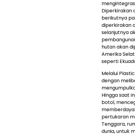
mengintegrasi
Diperkirakan 
berikutnya pa
diperkirakan 
selanjutnya 
pembangunan e
hutan akan di
Amerika Selata
seperti Ekuad
Melalui Plast
dengan meliba
mengumpulkan
Hingga saat i
botol, menceg
memberdayaka
pertukaran ma
Tenggara, rum
dunia, untuk 