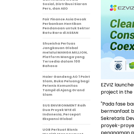
Sosial, Distribusi Siaran
Pers, dan AEO
Fair Finance Asia Desak
Perbankan Hentikan
Pendanaan untuk Sektor
Batu Bara di ASEAN
Shueisha Perluas
Jangkauan Global
melalui MANGA MILLION,
Platform Manga yang
Tersedia dalam 100
Bahasa
Haier Gandeng AO 1 Point
Slam, Buka Peluang bagi
EZVIZ launche
Petenis Komunitas
Tampil di Ajang Grand
project in th
Slam
"Pada fase bar
SUS ENVIRONMENT Raih
Dua Proyek WtE di
bermanfaat ba
Indonesia, Percepat
Sekretaris De
Ekspansi Global
proyek-proye
UOB Perkuat Bisnis
penanaman poh
Wealth Management