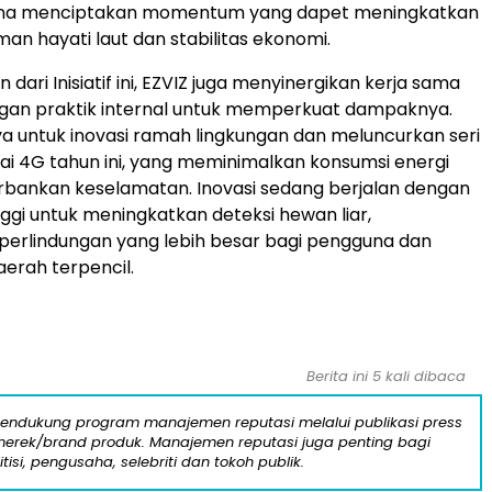
guna menciptakan momentum yang dapet meningkatkan
n hayati laut dan stabilitas ekonomi.
 dari Inisiatif ini, EZVIZ juga menyinergikan kerja sama
ngan praktik internal untuk memperkuat dampaknya.
a untuk inovasi ramah lingkungan dan meluncurkan seri
i 4G tahun ini, yang meminimalkan konsumsi energi
bankan keselamatan. Inovasi sedang berjalan dengan
ggi untuk meningkatkan deteksi hewan liar,
erlindungan yang lebih besar bagi pengguna dan
daerah terpencil.
Berita ini 5 kali dibaca
mendukung program manajemen reputasi melalui publikasi press
n merek/brand produk. Manajemen reputasi juga penting bagi
itisi, pengusaha, selebriti dan tokoh publik.