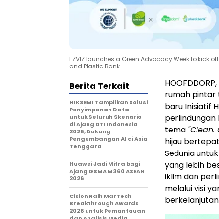
EZVIZ launches a Green Advocacy Week to kick off 
and Plastic Bank.
HOOFDDORP, B
Berita Terkait
rumah pintar
HIKSEMI Tampilkan Solusi
baru Inisiatif
Penyimpanan Data
perlindungan 
untuk Seluruh Skenario
di Ajang DTI Indonesia
tema
"Clean. 
2026, Dukung
Pengembangan AI di Asia
hijau bertepa
Tenggara
Sedunia untu
yang lebih b
Huawei Jadi Mitra bagi
Ajang GSMA M360 ASEAN
iklim dan perl
2026
melalui visi 
Cision Raih MarTech
berkelanjutan
Breakthrough Awards
2026 untuk Pemantauan
dan Analisis Media