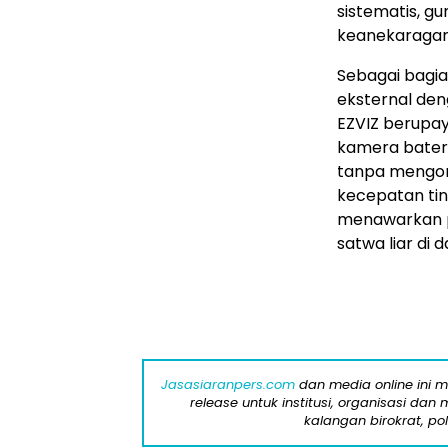
sistematis, 
keanekaragama
Sebagai bagian
eksternal de
EZVIZ berupay
kamera batera
tanpa mengor
kecepatan tin
menawarkan p
satwa liar di 
Jasasiaranpers.com
dan media online ini 
release untuk institusi, organisasi da
kalangan birokrat, pol