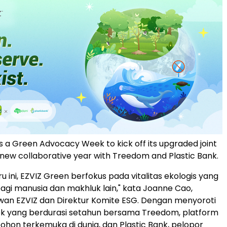
s a Green Advocacy Week to kick off its upgraded joint
e new collaborative year with Treedom and Plastic Bank.
u ini, EZVIZ Green berfokus pada vitalitas ekologis yang
gi manusia dan makhluk lain," kata Joanne Cao,
wan EZVIZ dan Direktur Komite ESG. Dengan menyoroti
k yang berdurasi setahun bersama Treedom, platform
on terkemuka di dunia, dan Plastic Bank, pelopor