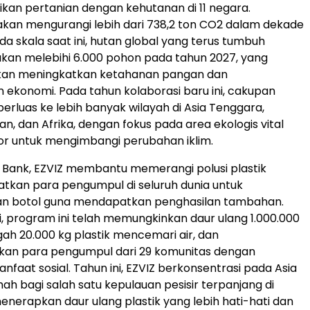
kan pertanian dengan kehutanan di 11 negara.
akan mengurangi lebih dari 738,2 ton CO
2
dalam dekade
da skala saat ini, hutan global yang terus tumbuh
akan melebihi 6.000 pohon pada tahun 2027, yang
akan meningkatkan ketahanan pangan dan
konomi. Pada tahun kolaborasi baru ini, cakupan
perluas ke lebih banyak wilayah di Asia Tenggara,
n, dan Afrika, dengan fokus pada area ekologis vital
or untuk mengimbangi perubahan iklim.
ic Bank, EZVIZ membantu memerangi polusi plastik
tkan para pengumpul di seluruh dunia untuk
 botol guna mendapatkan penghasilan tambahan.
ni, program ini telah memungkinkan daur ulang 1.000.000
ah 20.000 kg plastik mencemari air, dan
n para pengumpul dari 29 komunitas dengan
nfaat sosial. Tahun ini, EZVIZ berkonsentrasi pada Asia
ah bagi salah satu kepulauan pesisir terpanjang di
menerapkan daur ulang plastik yang lebih hati-hati dan