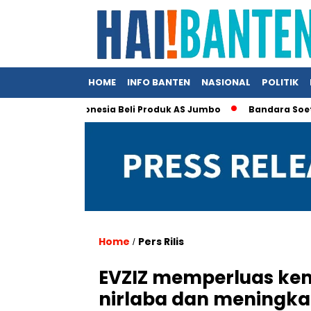
HOME
INFO BANTEN
NASIONAL
POLITIK
p Klaim Indonesia Beli Produk AS Jumbo
Bandara Soetta Jadi 
Home
Pers Rilis
/
EVZIZ memperluas kem
nirlaba dan meningkat