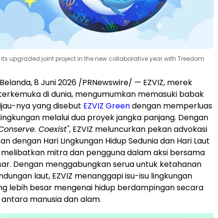
its upgraded joint project in the new collaborative year with Treedom
elanda, 8 Juni 2026 /PRNewswire/ — EZVIZ, merek
 terkemuka di dunia, mengumumkan memasuki babak
 Hijau-nya yang disebut
EZVIZ Green
dengan memperluas
lingkungan melalui dua proyek jangka panjang. Dengan
Conserve. Coexist"
, EZVIZ meluncurkan pekan advokasi
tan dengan Hari Lingkungan Hidup Sedunia dan Hari Laut
k melibatkan mitra dan pengguna dalam aksi bersama
esar. Dengan menggabungkan serua untuk ketahanan
indungan laut, EZVIZ menanggapi isu-isu lingkungan
yang lebih besar mengenai hidup berdampingan secara
 antara manusia dan alam.