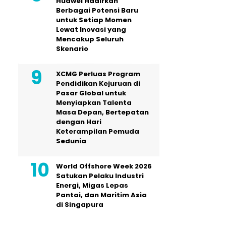
Huawei Hadirkan
Berbagai Potensi Baru
untuk Setiap Momen
Lewat Inovasi yang
Mencakup Seluruh
Skenario
XCMG Perluas Program
Pendidikan Kejuruan di
Pasar Global untuk
Menyiapkan Talenta
Masa Depan, Bertepatan
dengan Hari
Keterampilan Pemuda
Sedunia
World Offshore Week 2026
Satukan Pelaku Industri
Energi, Migas Lepas
Pantai, dan Maritim Asia
di Singapura