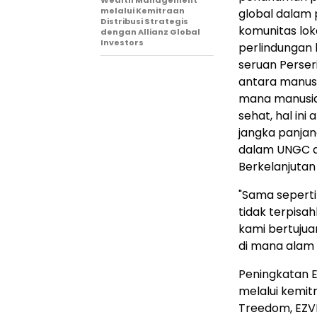
melalui Kemitraan
global dalam 
Distribusi Strategis
komunitas lo
dengan Allianz Global
Investors
perlindungan l
seruan Perse
antara manusi
mana manusia
sehat, hal i
jangka panjan
dalam UNGC d
Berkelanjutan
"Sama seperti
tidak terpisahk
kami bertuju
di mana alam 
Peningkatan E
melalui kemit
Treedom, EZV