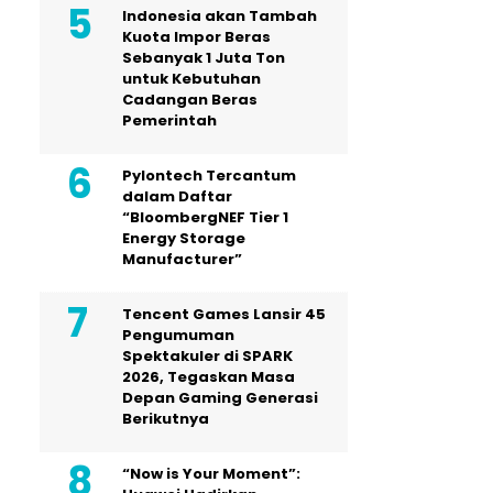
Indonesia akan Tambah
Kuota Impor Beras
Sebanyak 1 Juta Ton
untuk Kebutuhan
Cadangan Beras
Pemerintah
Pylontech Tercantum
dalam Daftar
“BloombergNEF Tier 1
Energy Storage
Manufacturer”
Tencent Games Lansir 45
Pengumuman
Spektakuler di SPARK
2026, Tegaskan Masa
Depan Gaming Generasi
Berikutnya
“Now is Your Moment”: