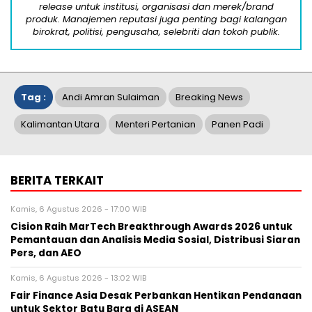
release untuk institusi, organisasi dan merek/brand
produk. Manajemen reputasi juga penting bagi kalangan
birokrat, politisi, pengusaha, selebriti dan tokoh publik.
Tag :
Andi Amran Sulaiman
Breaking News
Kalimantan Utara
Menteri Pertanian
Panen Padi
BERITA TERKAIT
Kamis, 6 Agustus 2026 - 17:00 WIB
Cision Raih MarTech Breakthrough Awards 2026 untuk
Pemantauan dan Analisis Media Sosial, Distribusi Siaran
Pers, dan AEO
Kamis, 6 Agustus 2026 - 13:02 WIB
Fair Finance Asia Desak Perbankan Hentikan Pendanaan
untuk Sektor Batu Bara di ASEAN