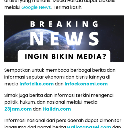
artikel yang menarik. Media Hallo.id dapat diakses
melalui
Google News
. Terima kasih.
Sempatkan untuk membaca berbagai berita dan
informasi seputar ekonomi dan bisnis lainnya di
media
Infotelko.com
dan
Infoekonomi.com
Simak juga berita dan informasi terkini mengenai
politik, hukum, dan nasional melalui media
23jam.com
dan
Haiidn.com
Informasi nasional dari pers daerah dapat dimonitor
langsumg dari portal berita
Hallotangsel.com
dan