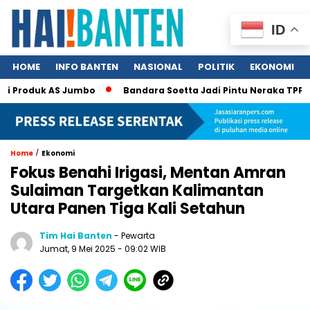
ID
HOME
INFO BANTEN
NASIONAL
POLITIK
EKONOMI
Produk AS Jumbo
Bandara Soetta Jadi Pintu Neraka TPPO, 340 
/
Home
Ekonomi
Fokus Benahi Irigasi, Mentan Amran
Sulaiman Targetkan Kalimantan
Utara Panen Tiga Kali Setahun
Tim Hai Banten
- Pewarta
Jumat, 9 Mei 2025 - 09:02 WIB