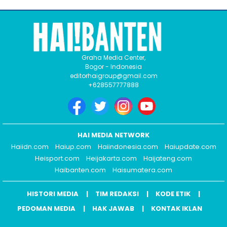
Graha Media Center,
Bogor - Indonesia
editorhaigroup@gmail.com
+628557777888
HAI MEDIA NETWORK
Haiidn.com
Haiup.com
Haiindonesia.com
Haiupdate.com
Heisport.com
Heijakarta.com
Haijateng.com
Haibanten.com
Haisumatera.com
HISTORI MEDIA
TIM REDAKSI
KODE ETIK
PEDOMAN MEDIA
HAK JAWAB
KONTAK IKLAN