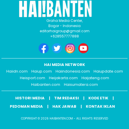
Graha Media Center,
Bogor - Indonesia
editorhaigroup@gmail.com
+628557777888
HAI MEDIA NETWORK
Haiidn.com
Haiup.com
Haiindonesia.com
Haiupdate.com
Heisport.com
Heijakarta.com
Haijateng.com
Haibanten.com
Haisumatera.com
HISTORI MEDIA
TIM REDAKSI
KODE ETIK
PEDOMAN MEDIA
HAK JAWAB
KONTAK IKLAN
COPYRIGHT © 2026 HAIBANTEN.COM - ALL RIGHTS RESERVED