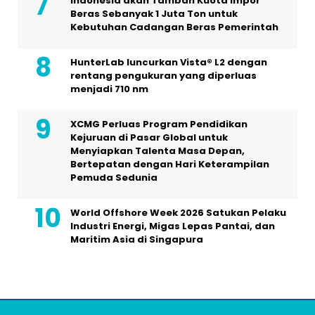
Indonesia akan Tambah Kuota Impor
Beras Sebanyak 1 Juta Ton untuk
Kebutuhan Cadangan Beras Pemerintah
HunterLab luncurkan Vista® L2 dengan
rentang pengukuran yang diperluas
menjadi 710 nm
XCMG Perluas Program Pendidikan
Kejuruan di Pasar Global untuk
Menyiapkan Talenta Masa Depan,
Bertepatan dengan Hari Keterampilan
Pemuda Sedunia
World Offshore Week 2026 Satukan Pelaku
Industri Energi, Migas Lepas Pantai, dan
Maritim Asia di Singapura