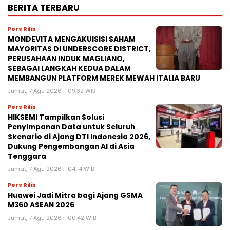
BERITA TERBARU
Pers Rilis
MONDEVITA MENGAKUISISI SAHAM
MAYORITAS DI UNDERSCORE DISTRICT,
PERUSAHAAN INDUK MAGLIANO,
SEBAGAI LANGKAH KEDUA DALAM
MEMBANGUN PLATFORM MEREK MEWAH ITALIA BARU
Jumat, 7 Agu 2026 - 09:32 WIB
Pers Rilis
HIKSEMI Tampilkan Solusi
Penyimpanan Data untuk Seluruh
Skenario di Ajang DTI Indonesia 2026,
Dukung Pengembangan AI di Asia
Tenggara
Jumat, 7 Agu 2026 - 04:14 WIB
Pers Rilis
Huawei Jadi Mitra bagi Ajang GSMA
M360 ASEAN 2026
Jumat, 7 Agu 2026 - 00:42 WIB