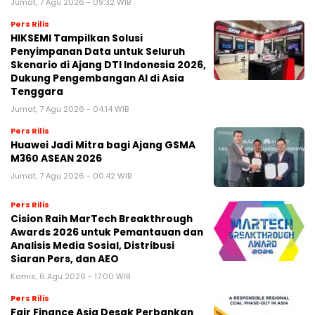
Jumat, 7 Agu 2026 - 09:32 WIB
Pers Rilis
HIKSEMI Tampilkan Solusi
Penyimpanan Data untuk Seluruh
Skenario di Ajang DTI Indonesia 2026,
Dukung Pengembangan AI di Asia
Tenggara
Jumat, 7 Agu 2026 - 04:14 WIB
Pers Rilis
Huawei Jadi Mitra bagi Ajang GSMA
M360 ASEAN 2026
Jumat, 7 Agu 2026 - 00:42 WIB
Pers Rilis
Cision Raih MarTech Breakthrough
Awards 2026 untuk Pemantauan dan
Analisis Media Sosial, Distribusi
Siaran Pers, dan AEO
Kamis, 6 Agu 2026 - 17:00 WIB
Pers Rilis
Fair Finance Asia Desak Perbankan