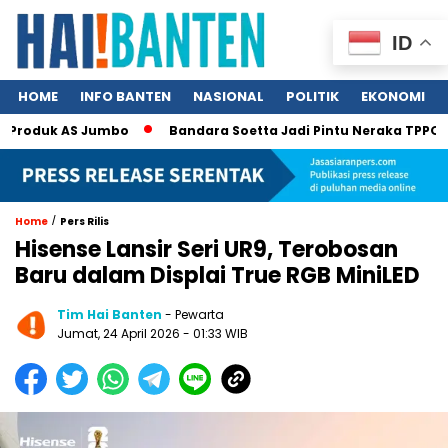
ID
HOME
INFO BANTEN
NASIONAL
POLITIK
EKONOMI
roduk AS Jumbo
Bandara Soetta Jadi Pintu Neraka TPPO, 340 
/
Home
Pers Rilis
Hisense Lansir Seri UR9, Terobosan
Baru dalam Displai True RGB MiniLED
Tim Hai Banten
- Pewarta
Jumat, 24 April 2026 - 01:33 WIB