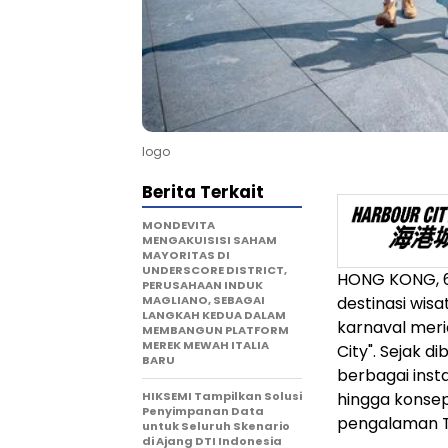
logo
Berita Terkait
MONDEVITA
MENGAKUISISI SAHAM
MAYORITAS DI
UNDERSCORE DISTRICT,
HONG KONG
,
PERUSAHAAN INDUK
MAGLIANO, SEBAGAI
destinasi wis
LANGKAH KEDUA DALAM
karnaval mer
MEMBANGUN PLATFORM
MEREK MEWAH ITALIA
City". Sejak d
BARU
berbagai insta
HIKSEMI Tampilkan Solusi
hingga konsep 
Penyimpanan Data
pengalaman To
untuk Seluruh Skenario
di Ajang DTI Indonesia