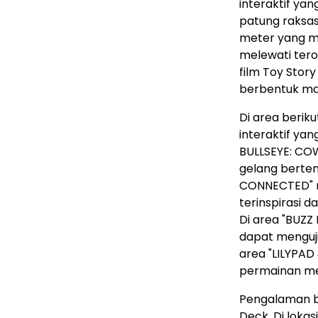
interaktif yan
patung raksasa
meter yang me
melewati ter
film Toy Stor
berbentuk mat
Di area beri
interaktif yan
BULLSEYE: CO
gelang bertem
CONNECTED" 
terinspirasi 
Di area "BUZZ
dapat menguj
area "LILYPAD
permainan men
Pengalaman be
Deck. Di lokasi