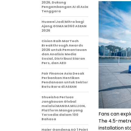
2026, Dukung
Pengembangan AI di Asia
Tenggara
Huawei Jadi Mitra bagi
Ajang GSMA M360 ASEAN
2026
Cision Raih MarTech
Breakthrough Awards
2026 untuk Pemantauan
dan Analisis Media
Sosial, Distribusi Siaran
Pers, dan AEO
Fair Finance Asia Desak
Perbankan Hentikan
Pendanaan untuk Sektor
Batu Bara di ASEAN
Shueisha Perluas
Jangkauan Global
melalui MANGA MILLION,
Platform Manga yang
Fans can expl
Tersedia dalam 100
Bahasa
The 4.5-metre-
installation s
Haier Gandeng AO 1 Point