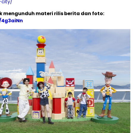
city/
 mengunduh materi rilis berita dan foto:
ly/4g3aiNn