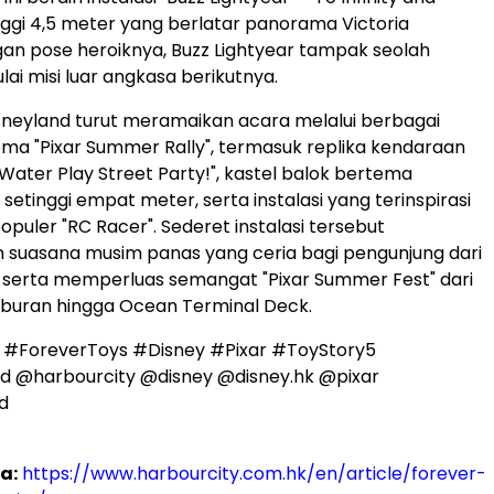
nggi 4,5 meter yang berlatar panorama Victoria
an pose heroiknya, Buzz Lightyear tampak seolah
ai misi luar angkasa berikutnya.
neyland turut meramaikan acara melalui berbagai
tema "Pixar Summer Rally", termasuk replika kendaraan
 Water Play Street Party!", kastel balok bertema
 setinggi empat meter, serta instalasi yang terinspirasi
opuler "RC Racer". Sederet instalasi tersebut
 suasana musim panas yang ceria bagi pengunjung dari
, serta memperluas semangat "Pixar Summer Fest" dari
iburan hingga Ocean Terminal Deck.
 #ForeverToys #Disney #Pixar #ToyStory5
d @harbourcity @disney @disney.hk @pixar
d
a:
https://www.harbourcity.com.hk/en/article/forever-