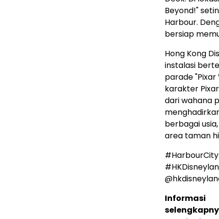
Beyond!" seti
Harbour. Deng
bersiap memul
Hong Kong Dis
instalasi ber
parade "Pixar
karakter Pixar
dari wahana p
menghadirkan
berbagai usia
area taman h
#HarbourCity
#HKDisneylan
@hkdisneylan
Informasi
selengkapny