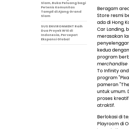
Slam, Buka Peluang bagi
Petenis Komunitas
Beragam area 
Tampil di Ajang Grand
Store resmi b
Slam
ada di Hong Ko
SUS ENVIRONMENT Raih
Car Landing, 
Dua Proyek WtE di
Indonesia, Percepat
merasakan lang
Ekspansi Global
penyelenggar
kedua dengan 
program berbu
merchandise
To Infinity an
program "Pixar
pameran "The A
untuk umum. D
proses kreatif
atraktif.
Berlokasi di t
Playroom di 