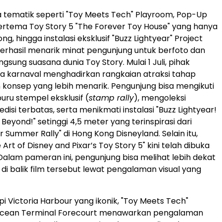
tematik seperti "Toy Meets Tech" Playroom, Pop-Up
ertema Toy Story 5 "The Forever Toy House" yang hanya
ng, hingga instalasi eksklusif "Buzz Lightyear" Project
berhasil menarik minat pengunjung untuk berfoto dan
sung suasana dunia Toy Story. Mulai 1 Juli, pihak
a karnaval menghadirkan rangkaian atraksi tahap
konsep yang lebih menarik. Pengunjung bisa mengikuti
ru stempel eksklusif (
stamp rally
), mengoleksi
edisi terbatas, serta menikmati instalasi "Buzz Lightyear!
d Beyond!" setinggi 4,5 meter yang terinspirasi dari
 Summer Rally" di Hong Kong Disneyland. Selain itu,
rt of Disney and Pixar’s Toy Story 5" kini telah dibuka
alam pameran ini, pengunjung bisa melihat lebih dekat
 di balik film tersebut lewat pengalaman visual yang
epi Victoria Harbour yang ikonik, "Toy Meets Tech"
Ocean Terminal Forecourt menawarkan pengalaman