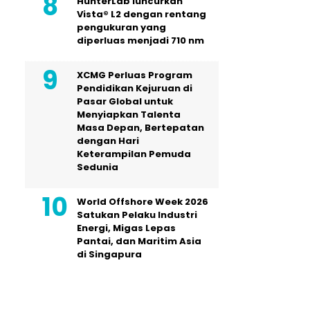
HunterLab luncurkan
Vista® L2 dengan rentang
pengukuran yang
diperluas menjadi 710 nm
XCMG Perluas Program
Pendidikan Kejuruan di
Pasar Global untuk
Menyiapkan Talenta
Masa Depan, Bertepatan
dengan Hari
Keterampilan Pemuda
Sedunia
World Offshore Week 2026
Satukan Pelaku Industri
Energi, Migas Lepas
Pantai, dan Maritim Asia
di Singapura