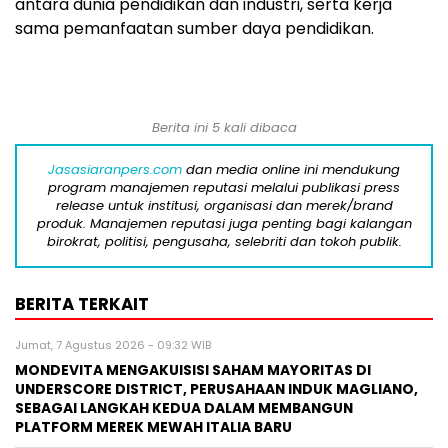
antara dunia pendidikan dan industri, serta kerja
sama pemanfaatan sumber daya pendidikan.
Berita ini 5 kali dibaca
Jasasiaranpers.com
dan media online ini mendukung
program manajemen reputasi melalui publikasi press
release untuk institusi, organisasi dan merek/brand
produk. Manajemen reputasi juga penting bagi kalangan
birokrat, politisi, pengusaha, selebriti dan tokoh publik.
BERITA TERKAIT
Jumat, 7 Agustus 2026 - 09:32 WIB
MONDEVITA MENGAKUISISI SAHAM MAYORITAS DI
UNDERSCORE DISTRICT, PERUSAHAAN INDUK MAGLIANO,
SEBAGAI LANGKAH KEDUA DALAM MEMBANGUN
PLATFORM MEREK MEWAH ITALIA BARU