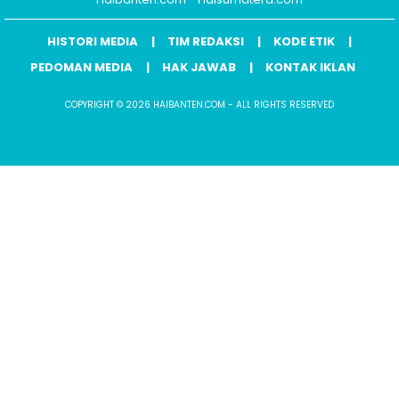
HISTORI MEDIA
TIM REDAKSI
KODE ETIK
PEDOMAN MEDIA
HAK JAWAB
KONTAK IKLAN
COPYRIGHT © 2026 HAIBANTEN.COM - ALL RIGHTS RESERVED