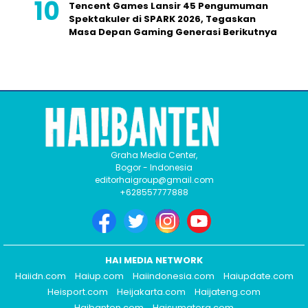
Tencent Games Lansir 45 Pengumuman
Spektakuler di SPARK 2026, Tegaskan
Masa Depan Gaming Generasi Berikutnya
Graha Media Center,
Bogor - Indonesia
editorhaigroup@gmail.com
+628557777888
HAI MEDIA NETWORK
Haiidn.com
Haiup.com
Haiindonesia.com
Haiupdate.com
Heisport.com
Heijakarta.com
Haijateng.com
Haibanten.com
Haisumatera.com