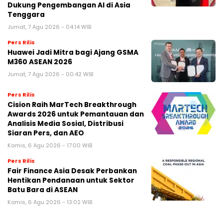
Dukung Pengembangan AI di Asia
Tenggara
Jumat, 7 Agu 2026 - 04:14 WIB
Pers Rilis
Huawei Jadi Mitra bagi Ajang GSMA
M360 ASEAN 2026
Jumat, 7 Agu 2026 - 00:42 WIB
Pers Rilis
Cision Raih MarTech Breakthrough
Awards 2026 untuk Pemantauan dan
Analisis Media Sosial, Distribusi
Siaran Pers, dan AEO
Kamis, 6 Agu 2026 - 17:00 WIB
Pers Rilis
Fair Finance Asia Desak Perbankan
Hentikan Pendanaan untuk Sektor
Batu Bara di ASEAN
Kamis, 6 Agu 2026 - 13:02 WIB