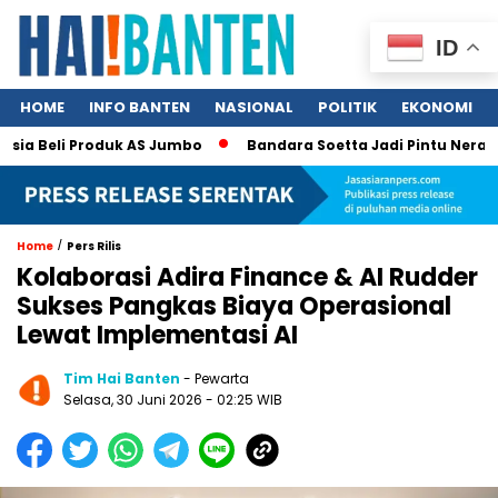
ID
HOME
INFO BANTEN
NASIONAL
POLITIK
EKONOMI
Beli Produk AS Jumbo
Bandara Soetta Jadi Pintu Neraka TPPO
/
Home
Pers Rilis
Kolaborasi Adira Finance & AI Rudder
Sukses Pangkas Biaya Operasional
Lewat Implementasi AI
Tim Hai Banten
- Pewarta
Selasa, 30 Juni 2026 - 02:25 WIB