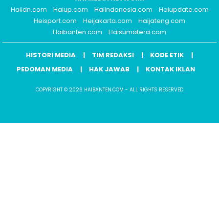
Haiidn.com
Haiup.com
Haiindonesia.com
Haiupdate.com
Heisport.com
Heijakarta.com
Haijateng.com
Haibanten.com
Haisumatera.com
HISTORI MEDIA
TIM REDAKSI
KODE ETIK
PEDOMAN MEDIA
HAK JAWAB
KONTAK IKLAN
COPYRIGHT © 2026 HAIBANTEN.COM - ALL RIGHTS RESERVED