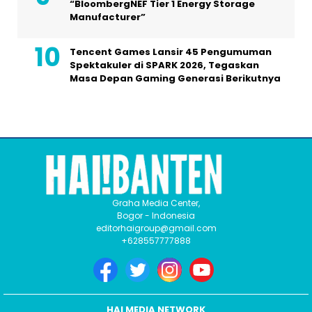
“BloombergNEF Tier 1 Energy Storage
Manufacturer”
Tencent Games Lansir 45 Pengumuman
Spektakuler di SPARK 2026, Tegaskan
Masa Depan Gaming Generasi Berikutnya
Graha Media Center,
Bogor - Indonesia
editorhaigroup@gmail.com
+628557777888
HAI MEDIA NETWORK