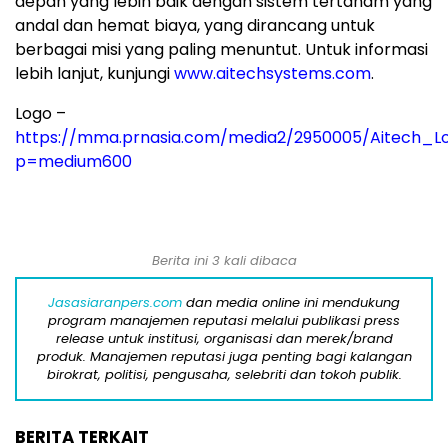
depan yang lebih baik dengan sistem tertanam yang
andal dan hemat biaya, yang dirancang untuk
berbagai misi yang paling menuntut. Untuk informasi
lebih lanjut, kunjungi
www.aitechsystems.com
.
Logo –
https://mma.prnasia.com/media2/2950005/Aitech_Lo
p=medium600
Berita ini 3 kali dibaca
Jasasiaranpers.com
dan media online ini mendukung
program manajemen reputasi melalui publikasi press
release untuk institusi, organisasi dan merek/brand
produk. Manajemen reputasi juga penting bagi kalangan
birokrat, politisi, pengusaha, selebriti dan tokoh publik.
BERITA TERKAIT