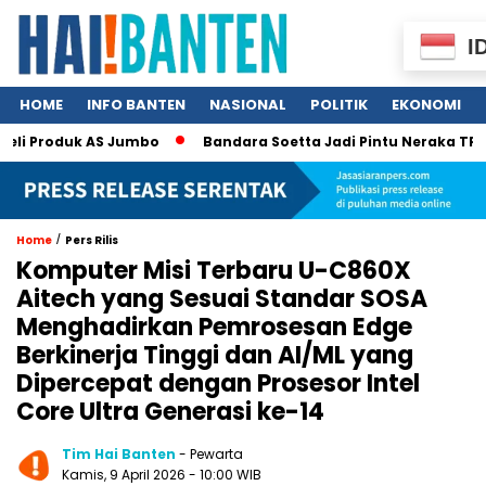
I
HOME
INFO BANTEN
NASIONAL
POLITIK
EKONOMI
li Produk AS Jumbo
Bandara Soetta Jadi Pintu Neraka TPPO, 3
/
Home
Pers Rilis
Komputer Misi Terbaru U-C860X
Aitech yang Sesuai Standar SOSA
Menghadirkan Pemrosesan Edge
Berkinerja Tinggi dan AI/ML yang
Dipercepat dengan Prosesor Intel
Core Ultra Generasi ke-14
Tim Hai Banten
- Pewarta
Kamis, 9 April 2026 - 10:00 WIB