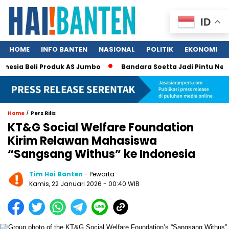
ID
HOME
INFO BANTEN
NASIONAL
POLITIK
EKONOMI
esia Beli Produk AS Jumbo
Bandara Soetta Jadi Pintu Neraka
/
Home
Pers Rilis
KT&G Social Welfare Foundation
Kirim Relawan Mahasiswa
“Sangsang Withus” ke Indonesia
Tim Hai Banten
- Pewarta
Kamis, 22 Januari 2026 - 00:40 WIB