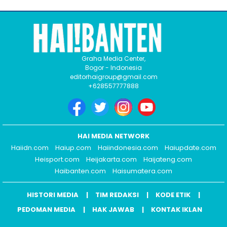
Graha Media Center,
Bogor - Indonesia
editorhaigroup@gmail.com
+628557777888
HAI MEDIA NETWORK
Haiidn.com
Haiup.com
Haiindonesia.com
Haiupdate.com
Heisport.com
Heijakarta.com
Haijateng.com
Haibanten.com
Haisumatera.com
HISTORI MEDIA
TIM REDAKSI
KODE ETIK
PEDOMAN MEDIA
HAK JAWAB
KONTAK IKLAN