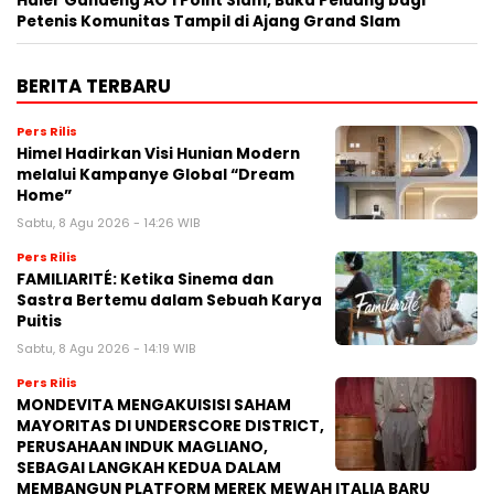
Haier Gandeng AO 1 Point Slam, Buka Peluang bagi
Petenis Komunitas Tampil di Ajang Grand Slam
BERITA TERBARU
Pers Rilis
Himel Hadirkan Visi Hunian Modern
melalui Kampanye Global “Dream
Home”
Sabtu, 8 Agu 2026 - 14:26 WIB
Pers Rilis
FAMILIARITÉ: Ketika Sinema dan
Sastra Bertemu dalam Sebuah Karya
Puitis
Sabtu, 8 Agu 2026 - 14:19 WIB
Pers Rilis
MONDEVITA MENGAKUISISI SAHAM
MAYORITAS DI UNDERSCORE DISTRICT,
PERUSAHAAN INDUK MAGLIANO,
SEBAGAI LANGKAH KEDUA DALAM
MEMBANGUN PLATFORM MEREK MEWAH ITALIA BARU