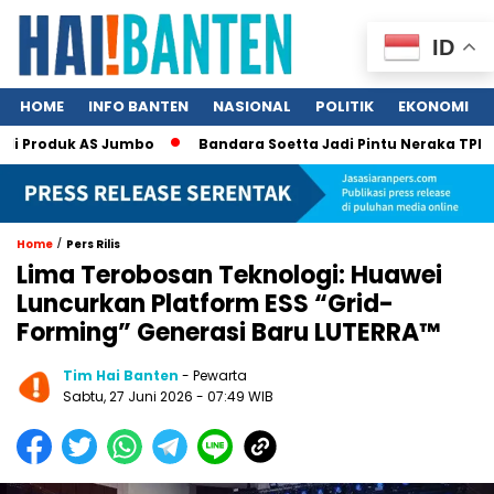
ID
HOME
INFO BANTEN
NASIONAL
POLITIK
EKONOMI
roduk AS Jumbo
Bandara Soetta Jadi Pintu Neraka TPPO, 340 N
/
Home
Pers Rilis
Lima Terobosan Teknologi: Huawei
Luncurkan Platform ESS “Grid-
Forming” Generasi Baru LUTERRA™
Tim Hai Banten
- Pewarta
Sabtu, 27 Juni 2026 - 07:49 WIB