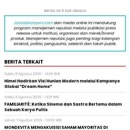
Berita ini 5 kali dibaca
Jasasiaranpers.com
dan media online ini mendukung
program manajemen reputasi melalui publikasi press
release untuk institusi, organisasi dan merek/brand
produk. Manajemen reputasi juga penting bagi kalangan
birokrat, politisi, pengusaha, selebriti dan tokoh publik.
BERITA TERKAIT
Sabtu, 8 Agustus 2026 - 14:26 WIB
Himel Hadirkan Visi Hunian Modern melalui Kampanye
Global “Dream Home”
Sabtu, 8 Agustus 2026 - 14:19 WIB
FAMILIARITÉ: Ketika Sinema dan Sastra Bertemu dalam
Sebuah Karya Puitis
Jumat, 7 Agustus 2026 - 09:32 WIB
MONDEVITA MENGAKUISISI SAHAM MAYORITAS DI