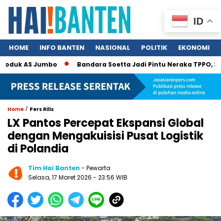
ID
HOME
INFO BANTEN
NASIONAL
POLITIK
EKONOMI
duk AS Jumbo
Bandara Soetta Jadi Pintu Neraka TPPO, 340 Ny
/
Home
Pers Rilis
LX Pantos Percepat Ekspansi Global
dengan Mengakuisisi Pusat Logistik
di Polandia
Tim Hai Banten
- Pewarta
Selasa, 17 Maret 2026 - 23:56 WIB