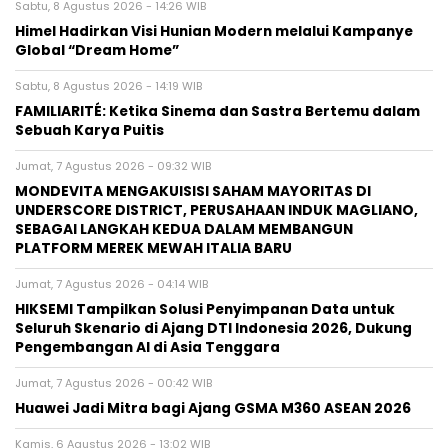
Sabtu, 8 Agustus 2026 - 14:26 WIB
Himel Hadirkan Visi Hunian Modern melalui Kampanye
Global “Dream Home”
Sabtu, 8 Agustus 2026 - 14:19 WIB
FAMILIARITÉ: Ketika Sinema dan Sastra Bertemu dalam
Sebuah Karya Puitis
Jumat, 7 Agustus 2026 - 09:32 WIB
MONDEVITA MENGAKUISISI SAHAM MAYORITAS DI
UNDERSCORE DISTRICT, PERUSAHAAN INDUK MAGLIANO,
SEBAGAI LANGKAH KEDUA DALAM MEMBANGUN
PLATFORM MEREK MEWAH ITALIA BARU
Jumat, 7 Agustus 2026 - 04:14 WIB
HIKSEMI Tampilkan Solusi Penyimpanan Data untuk
Seluruh Skenario di Ajang DTI Indonesia 2026, Dukung
Pengembangan AI di Asia Tenggara
Jumat, 7 Agustus 2026 - 00:42 WIB
Huawei Jadi Mitra bagi Ajang GSMA M360 ASEAN 2026
Kamis, 6 Agustus 2026 - 13:02 WIB