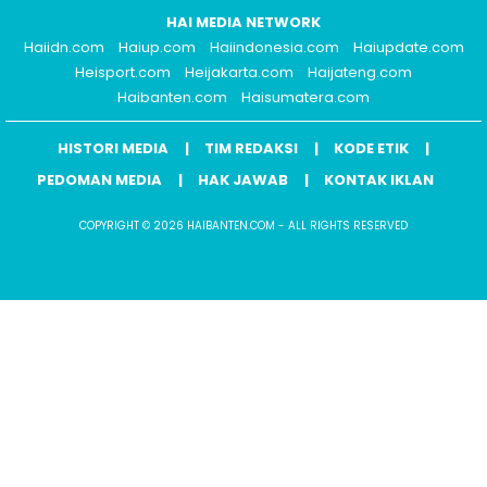
HAI MEDIA NETWORK
Haiidn.com
Haiup.com
Haiindonesia.com
Haiupdate.com
Heisport.com
Heijakarta.com
Haijateng.com
Haibanten.com
Haisumatera.com
HISTORI MEDIA
TIM REDAKSI
KODE ETIK
PEDOMAN MEDIA
HAK JAWAB
KONTAK IKLAN
COPYRIGHT © 2026 HAIBANTEN.COM - ALL RIGHTS RESERVED