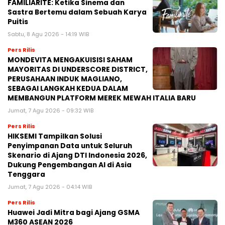
FAMILIARITÉ: Ketika Sinema dan
Sastra Bertemu dalam Sebuah Karya
Puitis
Sabtu, 8 Agu 2026 - 14:19 WIB
Pers Rilis
MONDEVITA MENGAKUISISI SAHAM
MAYORITAS DI UNDERSCORE DISTRICT,
PERUSAHAAN INDUK MAGLIANO,
SEBAGAI LANGKAH KEDUA DALAM
MEMBANGUN PLATFORM MEREK MEWAH ITALIA BARU
Jumat, 7 Agu 2026 - 09:32 WIB
Pers Rilis
HIKSEMI Tampilkan Solusi
Penyimpanan Data untuk Seluruh
Skenario di Ajang DTI Indonesia 2026,
Dukung Pengembangan AI di Asia
Tenggara
Jumat, 7 Agu 2026 - 04:14 WIB
Pers Rilis
Huawei Jadi Mitra bagi Ajang GSMA
M360 ASEAN 2026