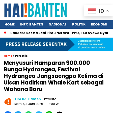
ID
HOME
INFO BANTEN
NASIONAL
POLITIK
EKONOMI
Bandara Soetta Jadi Pintu Neraka TPPO, 340 Nyawa Nyaris Dijua
/
Home
Pers Rilis
Menyusuri Hamparan 900.000
Bunga Hydrangea, Festival
Hydrangea Jangsaengpo Kelima di
Ulsan Hadirkan Whale Kart sebagai
Wahana Baru
Tim Hai Banten
- Pewarta
Kamis, 4 Juni 2026 - 02:00 WIB