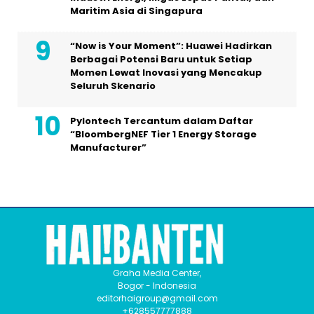
Maritim Asia di Singapura
“Now is Your Moment”: Huawei Hadirkan
Berbagai Potensi Baru untuk Setiap
Momen Lewat Inovasi yang Mencakup
Seluruh Skenario
Pylontech Tercantum dalam Daftar
“BloombergNEF Tier 1 Energy Storage
Manufacturer”
Graha Media Center,
Bogor - Indonesia
editorhaigroup@gmail.com
+628557777888