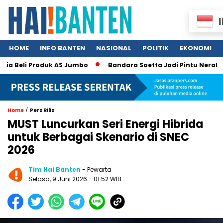
HOME
INFO BANTEN
NASIONAL
POLITIK
EKONOMI
 Beli Produk AS Jumbo
Bandara Soetta Jadi Pintu Neraka TPP
/
Home
Pers Rilis
MUST Luncurkan Seri Energi Hibrida
untuk Berbagai Skenario di SNEC
2026
Tim Hai Banten
- Pewarta
Selasa, 9 Juni 2026 - 01:52 WIB