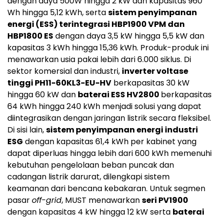
dengan daya 500W hingga 2 kW dan kapasitas 960
Wh hingga 5,12 kWh, serta
sistem penyimpanan
energi (ESS) terintegrasi HBP1900 VPM dan
HBP1800 ES
dengan daya 3,5 kW hingga 5,5 kW dan
kapasitas 3 kWh hingga 15,36 kWh. Produk-produk ini
menawarkan usia pakai lebih dari 6.000 siklus. Di
sektor komersial dan industri,
inverter voltase
tinggi PH11-60KL3-EU-HV
berkapasitas 30 kW
hingga 60 kW dan
baterai ESS HV2800
berkapasitas
64 kWh hingga 240 kWh menjadi solusi yang dapat
diintegrasikan dengan jaringan listrik secara fleksibel.
Di sisi lain,
sistem penyimpanan energi industri
ESG
dengan kapasitas 61,4 kWh per kabinet yang
dapat diperluas hingga lebih dari 600 kWh memenuhi
kebutuhan pengelolaan beban puncak dan
cadangan listrik darurat, dilengkapi sistem
keamanan dari bencana kebakaran. Untuk segmen
pasar
off-grid
, MUST menawarkan
seri PV1900
dengan kapasitas 4 kW hingga 12 kW serta
baterai