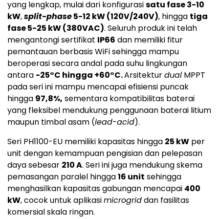
yang lengkap, mulai dari konfigurasi
satu fase 3-10
kW
,
split-phase
5-12 kW (120V/240V)
, hingga
tiga
fase 5-25 kW (380VAC)
. Seluruh produk ini telah
mengantongi sertifikat
IP66
dan memiliki fitur
pemantauan berbasis WiFi sehingga mampu
beroperasi secara andal pada suhu lingkungan
antara
-25°C hingga +60°C.
Arsitektur
dual
MPPT
pada seri ini mampu mencapai efisiensi puncak
hingga
97,8%,
sementara kompatibilitas baterai
yang fleksibel mendukung penggunaan baterai litium
maupun timbal asam (
lead-acid
).
Seri PH1100-EU memiliki kapasitas hingga
25 kW
per
unit dengan kemampuan pengisian dan pelepasan
daya sebesar
210 A
. Seri ini juga mendukung skema
pemasangan paralel hingga
16 unit
sehingga
menghasilkan kapasitas gabungan mencapai
400
kW
, cocok untuk aplikasi
microgrid
dan fasilitas
komersial skala ringan.