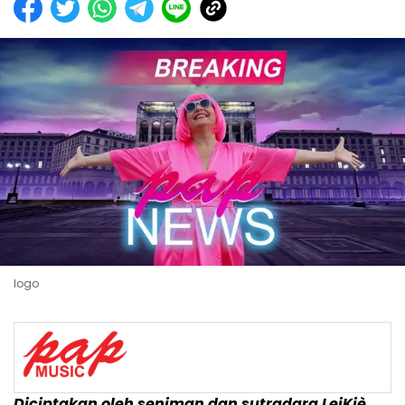
logo
Diciptakan oleh seniman dan sutradara LeiKiè,