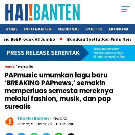
HOME
INFO BANTEN
NASIONAL
POLITIK
EKONOMI
 Beli Produk AS Jumbo
Bandara Soetta Jadi Pintu Neraka TPP
/
Home
Pers Rilis
PAPmusic umumkan lagu baru
‘BREAKING PAPnews,’ semakin
memperluas semesta mereknya
melalui fashion, musik, dan pop
surealis
Tim Hai Banten
- Pewarta
Jumat, 5 Juni 2026 - 08:55 WIB