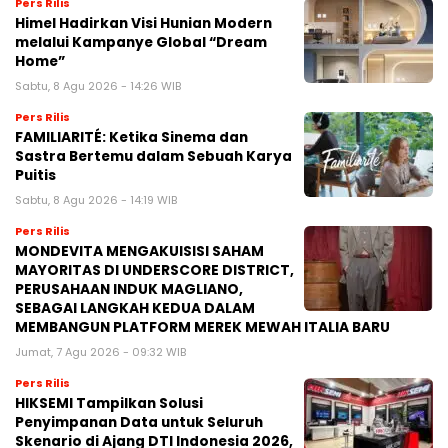
Pers Rilis
Himel Hadirkan Visi Hunian Modern
melalui Kampanye Global “Dream
Home”
Sabtu, 8 Agu 2026 - 14:26 WIB
Pers Rilis
FAMILIARITÉ: Ketika Sinema dan
Sastra Bertemu dalam Sebuah Karya
Puitis
Sabtu, 8 Agu 2026 - 14:19 WIB
Pers Rilis
MONDEVITA MENGAKUISISI SAHAM
MAYORITAS DI UNDERSCORE DISTRICT,
PERUSAHAAN INDUK MAGLIANO,
SEBAGAI LANGKAH KEDUA DALAM
MEMBANGUN PLATFORM MEREK MEWAH ITALIA BARU
Jumat, 7 Agu 2026 - 09:32 WIB
Pers Rilis
HIKSEMI Tampilkan Solusi
Penyimpanan Data untuk Seluruh
Skenario di Ajang DTI Indonesia 2026,