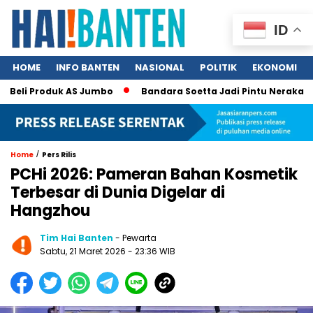
ID
HOME
INFO BANTEN
NASIONAL
POLITIK
EKONOMI
eli Produk AS Jumbo
Bandara Soetta Jadi Pintu Neraka TPPO,
/
Home
Pers Rilis
PCHi 2026: Pameran Bahan Kosmetik
Terbesar di Dunia Digelar di
Hangzhou
Tim Hai Banten
- Pewarta
Sabtu, 21 Maret 2026 - 23:36 WIB