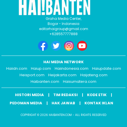
Graha Media Center,
Bogor - Indonesia
editorhaigroup@gmail.com
+628557777888
HAI MEDIA NETWORK
Haiidn.com
Haiup.com
Haiindonesia.com
Haiupdate.com
Heisport.com
Heijakarta.com
Haijateng.com
Haibanten.com
Haisumatera.com
HISTORI MEDIA
TIM REDAKSI
KODE ETIK
PEDOMAN MEDIA
HAK JAWAB
KONTAK IKLAN
COPYRIGHT © 2026 HAIBANTEN.COM - ALL RIGHTS RESERVED