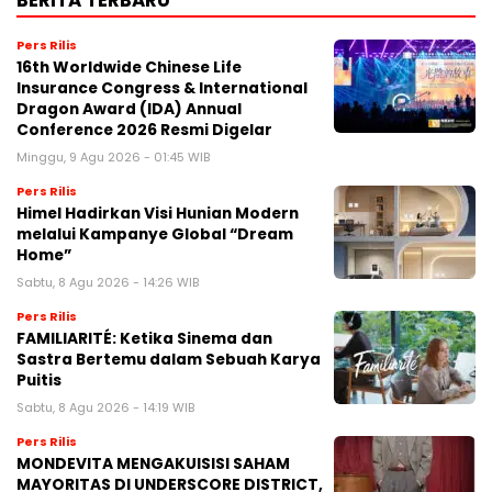
Pers Rilis
16th Worldwide Chinese Life
Insurance Congress & International
Dragon Award (IDA) Annual
Conference 2026 Resmi Digelar
Minggu, 9 Agu 2026 - 01:45 WIB
Pers Rilis
Himel Hadirkan Visi Hunian Modern
melalui Kampanye Global “Dream
Home”
Sabtu, 8 Agu 2026 - 14:26 WIB
Pers Rilis
FAMILIARITÉ: Ketika Sinema dan
Sastra Bertemu dalam Sebuah Karya
Puitis
Sabtu, 8 Agu 2026 - 14:19 WIB
Pers Rilis
MONDEVITA MENGAKUISISI SAHAM
MAYORITAS DI UNDERSCORE DISTRICT,