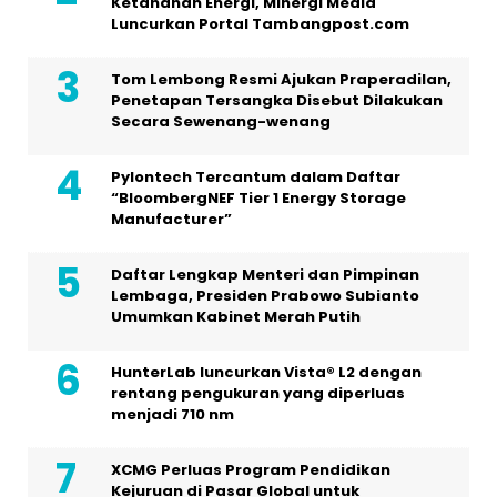
Ketahanan Energi, Minergi Media
Luncurkan Portal Tambangpost.com
Tom Lembong Resmi Ajukan Praperadilan,
Penetapan Tersangka Disebut Dilakukan
Secara Sewenang-wenang
Pylontech Tercantum dalam Daftar
“BloombergNEF Tier 1 Energy Storage
Manufacturer”
Daftar Lengkap Menteri dan Pimpinan
Lembaga, Presiden Prabowo Subianto
Umumkan Kabinet Merah Putih
HunterLab luncurkan Vista® L2 dengan
rentang pengukuran yang diperluas
menjadi 710 nm
XCMG Perluas Program Pendidikan
Kejuruan di Pasar Global untuk