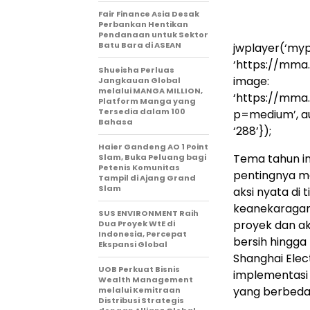
Fair Finance Asia Desak
Perbankan Hentikan
Pendanaan untuk Sektor
Batu Bara di ASEAN
jwplayer(‘mypl
‘https://mma
Shueisha Perluas
image:
Jangkauan Global
melalui MANGA MILLION,
‘https://mma
Platform Manga yang
Tersedia dalam 100
p=medium’, auto
Bahasa
‘288’});
Haier Gandeng AO 1 Point
Tema tahun in
Slam, Buka Peluang bagi
Petenis Komunitas
pentingnya m
Tampil di Ajang Grand
Slam
aksi nyata di t
keanekaragama
SUS ENVIRONMENT Raih
proyek dan ak
Dua Proyek WtE di
Indonesia, Percepat
bersih hingga
Ekspansi Global
Shanghai Elec
UOB Perkuat Bisnis
implementasi 
Wealth Management
yang berbeda
melalui Kemitraan
Distribusi Strategis