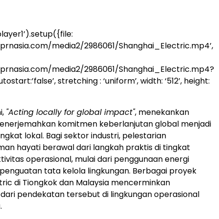
ayer1’).setup({file:
.prnasia.com/media2/2986061/Shanghai_Electric.mp4’,
.prnasia.com/media2/2986061/Shanghai_Electric.mp4?
start:’false’, stretching : ‘uniform’, width: ‘512’, height:
i,
"Acting locally for global impact"
, menekankan
enerjemahkan komitmen keberlanjutan global menjadi
ingkat lokal. Bagi sektor industri, pelestarian
n hayati berawal dari langkah praktis di tingkat
tivitas operasional, mulai dari penggunaan energi
 penguatan tata kelola lingkungan. Berbagai proyek
tric di Tiongkok dan Malaysia mencerminkan
dari pendekatan tersebut di lingkungan operasional
.