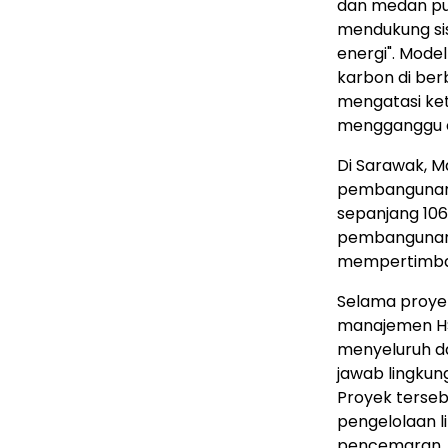
dan medan pul
mendukung si
energi". Model
karbon di ber
mengatasi ket
mengganggu e
Di Sarawak, M
pembangunan j
sepanjang 106
pembangunan 
mempertimban
Selama proyek
manajemen HSS
menyeluruh d
jawab lingkun
Proyek terseb
pengelolaan l
pencemaran, 