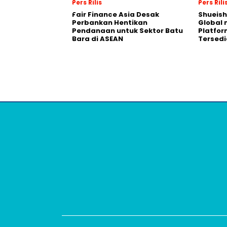
Pers Rilis
Pers Rili
Fair Finance Asia Desak
Shueish
Perbankan Hentikan
Global 
Pendanaan untuk Sektor Batu
Platfo
Bara di ASEAN
Tersedi