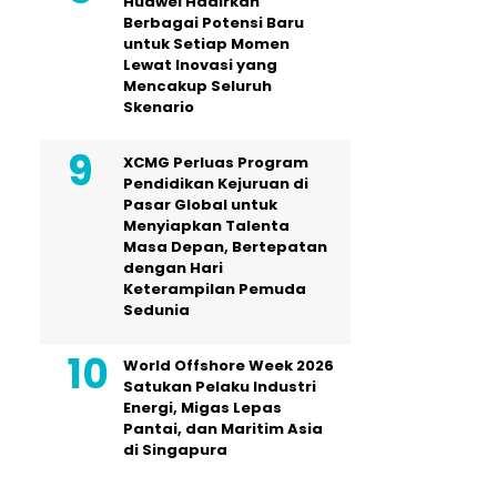
Huawei Hadirkan
Berbagai Potensi Baru
untuk Setiap Momen
Lewat Inovasi yang
Mencakup Seluruh
Skenario
XCMG Perluas Program
Pendidikan Kejuruan di
Pasar Global untuk
Menyiapkan Talenta
Masa Depan, Bertepatan
dengan Hari
Keterampilan Pemuda
Sedunia
World Offshore Week 2026
Satukan Pelaku Industri
Energi, Migas Lepas
Pantai, dan Maritim Asia
di Singapura