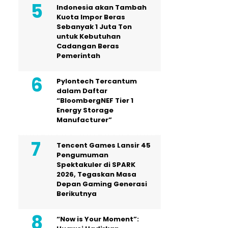
Indonesia akan Tambah
Kuota Impor Beras
Sebanyak 1 Juta Ton
untuk Kebutuhan
Cadangan Beras
Pemerintah
Pylontech Tercantum
dalam Daftar
“BloombergNEF Tier 1
Energy Storage
Manufacturer”
Tencent Games Lansir 45
Pengumuman
Spektakuler di SPARK
2026, Tegaskan Masa
Depan Gaming Generasi
Berikutnya
“Now is Your Moment”: