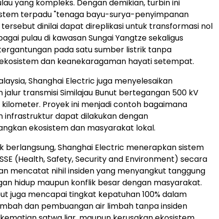
au yang kompleks. Dengan demikian, turbin ini
stem terpadu "tenaga bayu-surya-penyimpanan
 tersebut dinilai dapat direplikasi untuk transformasi nol
bagai pulau di kawasan Sungai Yangtze sekaligus
ergantungan pada satu sumber listrik tanpa
kosistem dan keanekaragaman hayati setempat.
alaysia, Shanghai Electric juga menyelesaikan
alur transmisi Similajau Bunut bertegangan 500 kV
 kilometer. Proyek ini menjadi contoh bagaimana
infrastruktur dapat dilakukan dengan
gkan ekosistem dan masyarakat lokal.
 berlangsung, Shanghai Electric menerapkan sistem
E (Health, Safety, Security and Environment) secara
an mencatat nihil insiden yang menyangkut tanggung
gan hidup maupun konflik besar dengan masyarakat.
ut juga mencapai tingkat kepatuhan 100% dalam
imbah dan pembuangan air limbah tanpa insiden
kematian satwa liar, maupun kerusakan ekosistem