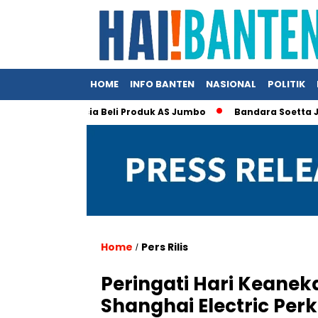
HOME
INFO BANTEN
NASIONAL
POLITIK
 Klaim Indonesia Beli Produk AS Jumbo
Bandara Soetta Jadi 
Home
Pers Rilis
/
Peringati Hari Keane
Shanghai Electric Pe