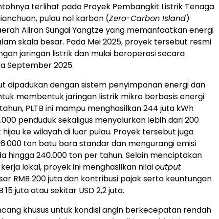
ntohnya terlihat pada Proyek Pembangkit Listrik Tenaga
ianchuan, pulau nol karbon (
Zero-Carbon Island
)
aerah Aliran Sungai Yangtze yang memanfaatkan energi
lam skala besar. Pada Mei 2025, proyek tersebut resmi
gan jaringan listrik dan mulai beroperasi secara
da September 2025.
but dipadukan dengan sistem penyimpanan energi dan
ntuk membentuk jaringan listrik mikro berbasis energi
p tahun, PLTB ini mampu menghasilkan 244 juta kWh
32.000 penduduk sekaligus menyalurkan lebih dari 200
k hijau ke wilayah di luar pulau. Proyek tersebut juga
.000 ton batu bara standar dan mengurangi emisi
da hingga 240.000 ton per tahun. Selain menciptakan
erja lokal, proyek ini menghasilkan nilai
output
ar RMB 200 juta dan kontribusi pajak serta keuntungan
5 juta atau sekitar USD 2,2 juta.
rancang khusus untuk kondisi angin berkecepatan rendah