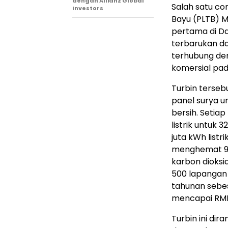
dengan Allianz Global
Salah satu co
Investors
Bayu (PLTB) M
pertama di D
terbarukan da
terhubung den
komersial pa
Turbin terse
panel surya u
bersih. Setia
listrik untuk 
juta kWh listri
menghemat 96
karbon dioksi
500 lapangan k
tahunan sebes
mencapai RMB 1
Turbin ini di