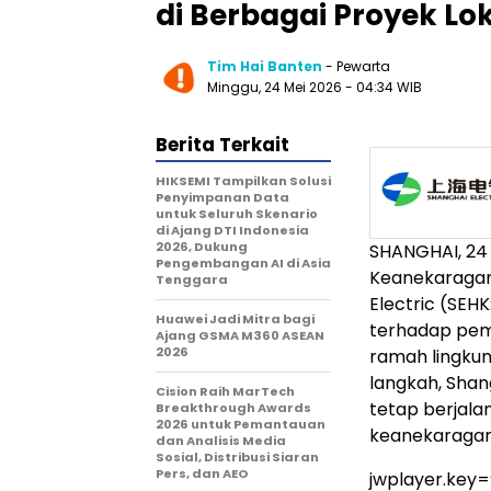
di Berbagai Proyek Lo
Tim Hai Banten
- Pewarta
Minggu, 24 Mei 2026 - 04:34 WIB
Berita Terkait
HIKSEMI Tampilkan Solusi
Penyimpanan Data
untuk Seluruh Skenario
di Ajang DTI Indonesia
2026, Dukung
SHANGHAI, 24
Pengembangan AI di Asia
Keanekaragama
Tenggara
Electric (SEH
Huawei Jadi Mitra bagi
terhadap pem
Ajang GSMA M360 ASEAN
2026
ramah lingkun
langkah, Shan
Cision Raih MarTech
tetap berjala
Breakthrough Awards
2026 untuk Pemantauan
keanekaragam
dan Analisis Media
Sosial, Distribusi Siaran
Pers, dan AEO
jwplayer.key