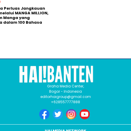
s
a Perluas Jangkauan
melalui MANGA MILLION,
rm Manga yang
a dalam 100 Bahasa
Graha Media Center,
Bogor - Indonesia
editorhaigroup@gmail.com
+628557777888
HAI MEDIA NETWORK