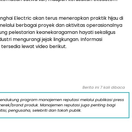
nghai Electric akan terus menerapkan praktik hijau di
 melalui berbagai proyek dan aktivitas operasionalnya
ng pelestarian keanekaragaman hayati sekaligus
stri mengurangi jejak lingkungan. Informasi
tersedia lewat video berikut.
Berita ini 7 kali dibaca
mendukung program manajemen reputasi melalui publikasi press
n merek/brand produk. Manajemen reputasi juga penting bagi
itisi, pengusaha, selebriti dan tokoh publik.