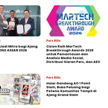
s
Pers Rilis
Jadi Mitra bagi Ajang
Cision Raih MarTech
360 ASEAN 2026
Breakthrough Awards 2026
untuk Pemantauan dan
Analisis Media Sosial,
Distribusi Siaran Pers, dan AEO
Pers Rilis
Haier Gandeng AO 1 Point
Slam, Buka Peluang bagi
Petenis Komunitas Tampil di
Ajang Grand Slam