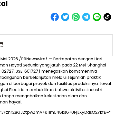
kal
 Mei 2026 /PRNewswire/ — Bertepatan dengan Hari
n Hayati Sedunia yang jatuh pada 22 Mei, Shanghai
K: 02727, SSE: 601727) menegaskan komitmennya
bangunan berkelanjutan melalui sejumlah praktik
gan di berbagai proyek dan fasilitas produksinya. Lewat
ghai Electric membuktikan bahwa aktivitas industri
n tanpa mengabaikan kelestarian alam dan
an hayati.
=”3Fznr2BGJZtpwZmA+81lm048ks6+0NjLXyDdsO2YkfE=”