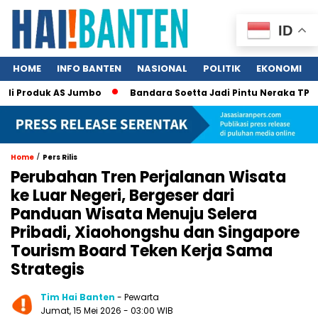
ID
HOME
INFO BANTEN
NASIONAL
POLITIK
EKONOMI
Produk AS Jumbo
Bandara Soetta Jadi Pintu Neraka TPPO, 340
/
Home
Pers Rilis
Perubahan Tren Perjalanan Wisata
ke Luar Negeri, Bergeser dari
Panduan Wisata Menuju Selera
Pribadi, Xiaohongshu dan Singapore
Tourism Board Teken Kerja Sama
Strategis
Tim Hai Banten
- Pewarta
Jumat, 15 Mei 2026 - 03:00 WIB