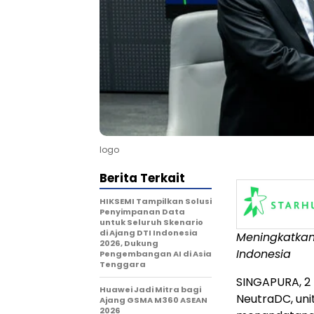
logo
Berita Terkait
HIKSEMI Tampilkan Solusi
Penyimpanan Data
untuk Seluruh Skenario
di Ajang DTI Indonesia
Meningkatkan 
2026, Dukung
Indonesia
Pengembangan AI di Asia
Tenggara
SINGAPURA, 2
Huawei Jadi Mitra bagi
NeutraDC, unit
Ajang GSMA M360 ASEAN
2026