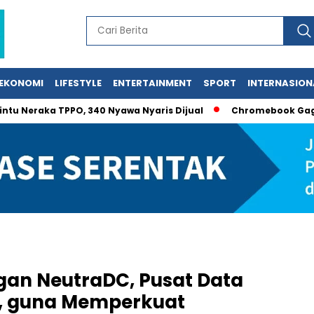
EKONOMI
LIFESTYLE
ENTERTAINMENT
SPORT
INTERNASION
aka TPPO, 340 Nyawa Nyaris Dijual
Chromebook Gagal Uji ta
gan NeutraDC, Pusat Data
a, guna Memperkuat