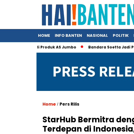
HOME
INFO BANTEN
NASIONAL
POLITIK
donesia Beli Produk AS Jumbo
Bandara Soetta Jadi Pintu Ner
Home
Pers Rilis
/
StarHub Bermitra den
Terdepan di Indonesi