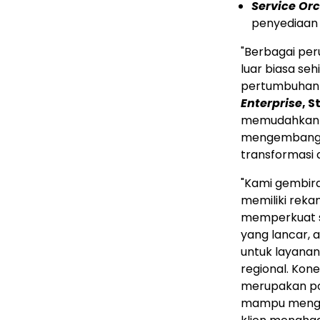
Service Or
penyediaan l
"Berbagai pe
luar biasa se
pertumbuhan t
Enterprise
, S
memudahkan pe
mengembangka
transformasi d
"Kami gembir
memiliki rekam 
memperkuat s
yang lancar,
untuk layana
regional. Kon
merupakan po
mampu mengat