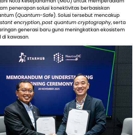
ani Nota Kesepahaman (MoU) untuk memperdalam
lam penerapan solusi konektivitas berbasiskan
antum (
Quantum-Safe
).
Solusi
tersebut mencakup
stant encryption
,
post quantum cryptography
, serta
 jaringan generasi baru guna meningkatkan ekosistem
l di kawasan.