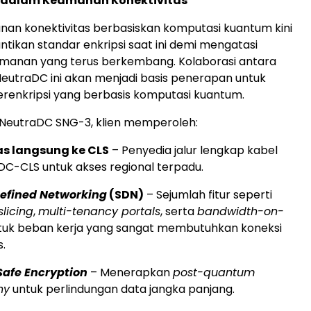
u dalam Keamanan Konektivitas
an konektivitas berbasiskan komputasi kuantum kini
tikan standar enkripsi saat ini demi mengatasi
anan yang terus berkembang. Kolaborasi antara
eutraDC ini akan menjadi basis penerapan untuk
terenkripsi yang berbasis komputasi kuantum.
i NeutraDC SNG-3, klien memperoleh:
as langsung ke CLS
– Penyedia jalur lengkap kabel
DC-CLS untuk akses regional terpadu.
efined Networking
(SDN)
– Sejumlah fitur seperti
licing
,
multi-tenancy portals
, serta
bandwidth-on-
uk beban kerja yang sangat membutuhkan koneksi
.
afe Encryption
– Menerapkan
post-quantum
hy
untuk perlindungan data jangka panjang.