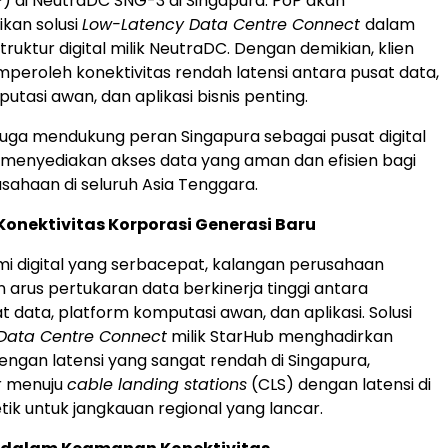
) di NeutraDC SNG-3 di Singapura. PoP akan
kan solusi
Low-Latency Data Centre Connect
dalam
struktur digital milik NeutraDC. Dengan demikian, klien
peroleh konektivitas rendah latensi antara pusat data,
tasi awan, dan aplikasi bisnis penting.
i juga mendukung peran Singapura sebagai pusat digital
 menyediakan akses data yang aman dan efisien bagi
sahaan di seluruh
Asia Tenggara
.
onektivitas Korporasi Generasi Baru
 digital yang serbacepat, kalangan perusahaan
rus pertukaran data berkinerja tinggi antara
t data, platform komputasi awan, dan aplikasi.
Solusi
Data Centre Connect
milik StarHub menghadirkan
dengan latensi yang sangat rendah di Singapura,
r menuju
cable landing stations
(CLS) dengan latensi di
tik untuk jangkauan regional yang lancar.