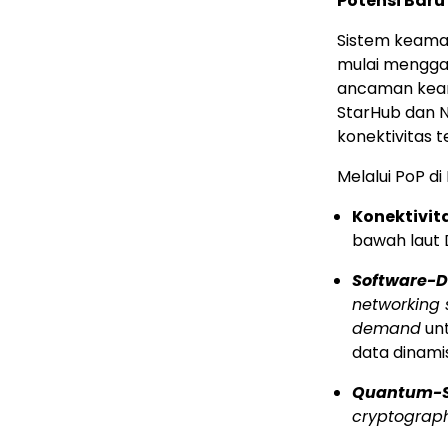
Potensi Bar
Sistem keaman
mulai menggan
ancaman keam
StarHub dan N
konektivitas 
Melalui PoP d
Konektivit
bawah laut 
Software-D
networking s
demand
unt
data dinamis
Quantum-S
cryptograp