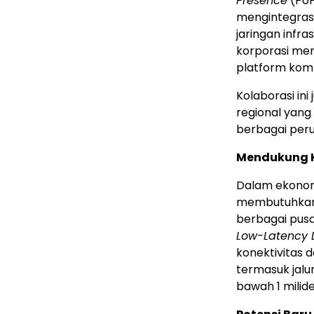
Presence
(PoP
mengintegrasi
jaringan infra
korporasi mem
platform kompu
Kolaborasi in
regional yang
berbagai peru
Mendukung K
Dalam ekonomi
membutuhkan a
berbagai pusa
Low-Latency 
konektivitas 
termasuk jalu
bawah 1 milide