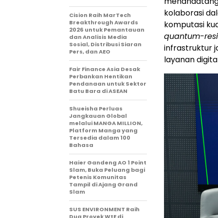
menandatang
kolaborasi da
Cision Raih MarTech
Breakthrough Awards
komputasi ku
2026 untuk Pemantauan
quantum-resi
dan Analisis Media
Sosial, Distribusi Siaran
infrastruktur
Pers, dan AEO
layanan digita
Fair Finance Asia Desak
Perbankan Hentikan
Pendanaan untuk Sektor
Batu Bara di ASEAN
Shueisha Perluas
Jangkauan Global
melalui MANGA MILLION,
Platform Manga yang
Tersedia dalam 100
Bahasa
Haier Gandeng AO 1 Point
Slam, Buka Peluang bagi
Petenis Komunitas
Tampil di Ajang Grand
Slam
SUS ENVIRONMENT Raih
Dua Proyek WtE di