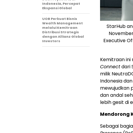
Indonesia, Percepat
Ekspansi Global
UOB Perkuat Bisnis
Wealth Management
StarHub an
melalui Kemitraan
Distribusi Strategis
November 
dengan Allianz Global
Executive Of
Investors
Kemitraan ini
Connect
dari
milik NeutraD
Indonesia
dan 
mewujudkan pe
dan andal se
lebih gesit di 
Mendorong K
Sebagai bagia