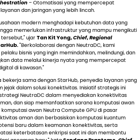
chestration
– Otomatisasi yang mempercepat
ayanan dan jaringan yang lebih lincah.
rusahaan modern menghadapi kebutuhan data yang
hingga memerlukan infrastruktur yang mampu mengikuti
ersebut," ujar
Tan Kit Yong
,
Chief
,
Regional
tarHub.
"Berkolaborasi dengan NeutraDC, kami
laku bisnis yang ingin memindahkan, melindungi, dan
n data melalui kinerja nyata yang mempercepat
igital di kawasan."
a bekerja sama dengan StarHub, penyedia layanan yang
jejak dalam solusi konektivitas. Inisiatif strategis ini
trategi NeutraDC dalam menyediakan konektivitas
 aman, dan siap memanfaatkan sarana komputasi awan
n komputasi awan Neutra Compute GPU di pasar
ektivitas aman dan berbasiskan komputasi kuantum
tensi baru dalam keamanan konektivitas, serta
asi keterbatasan enkripsi saat ini dan membantu