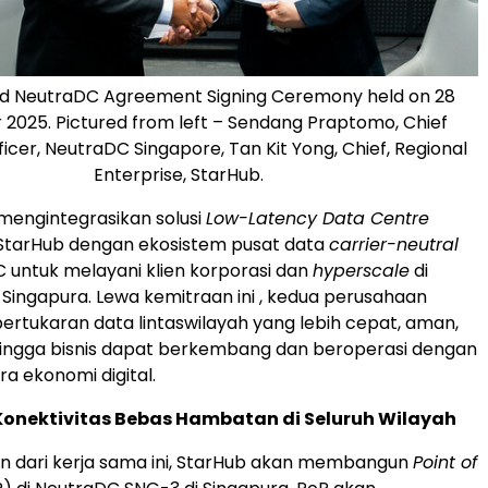
d NeutraDC Agreement Signing Ceremony held on 28
2025. Pictured from left – Sendang Praptomo, Chief
ficer, NeutraDC Singapore, Tan Kit Yong, Chief, Regional
Enterprise, StarHub.
 mengintegrasikan solusi
Low-Latency Data Centre
 StarHub dengan ekosistem pusat data
carrier-neutral
C untuk melayani klien korporasi dan
hyperscale
di
Singapura. Lewa kemitraan ini , kedua perusahaan
rtukaran data lintaswilayah yang lebih cepat, aman,
hingga bisnis dapat berkembang dan beroperasi dengan
era ekonomi digital.
onektivitas Bebas Hambatan di Seluruh Wilayah
n dari kerja sama ini, StarHub akan membangun
Point of