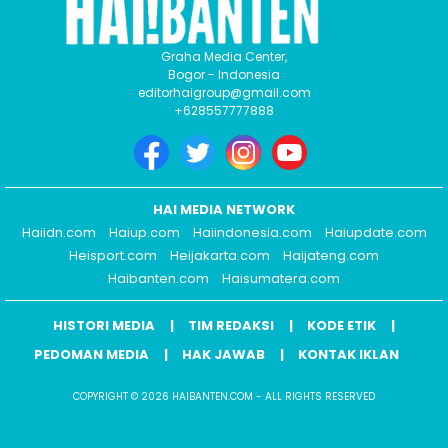
Graha Media Center,
Bogor - Indonesia
editorhaigroup@gmail.com
+628557777888
HAI MEDIA NETWORK
Haiidn.com
Haiup.com
Haiindonesia.com
Haiupdate.com
Heisport.com
Heijakarta.com
Haijateng.com
Haibanten.com
Haisumatera.com
HISTORI MEDIA
TIM REDAKSI
KODE ETIK
PEDOMAN MEDIA
HAK JAWAB
KONTAK IKLAN
COPYRIGHT © 2026 HAIBANTEN.COM - ALL RIGHTS RESERVED