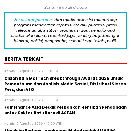
Berita ini 5 kali dibaca
Jasasiaranpers.com
dan media online ini mendukung
program manajemen reputasi melalui publikasi press
release untuk institusi, organisasi dan merek/brand
produk. Manajemen reputasi juga penting bagi kalangan
birokrat, politisi, pengusaha, selebriti dan tokoh publik.
BERITA TERKAIT
Kamis, 6 Agustus 2026 - 17:00 WIB
Cision Raih MarTech Breakthrough Awards 2026 untuk
Pemantauan dan Analisis Media Sosial, Distribusi Siaran
Pers, dan AEO
Kamis, 6 Agustus 2026 - 13:02 WIB
Fair Finance Asia Desak Perbankan Hentikan Pendanaan
untuk Sektor Batu Bara di ASEAN
Kamis, 6 Agustus 2026 - 13:00 WIB
Shueisha Perluas Jangkauan Global melalui MANGA