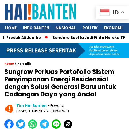
ID
HOME
INFO BANTEN
NASIONAL
POLITIK
EKONOMI
 Produk AS Jumbo
Bandara Soetta Jadi Pintu Neraka TPPO, 34
/
Home
Pers Rilis
Sungrow Perluas Portofolio Sistem
Penyimpanan Energi Residensial
dengan Solusi Generasi Baru untuk
Cadangan Daya yang Andal
Tim Hai Banten
- Pewarta
Senin, 8 Juni 2026 - 00:53 WIB