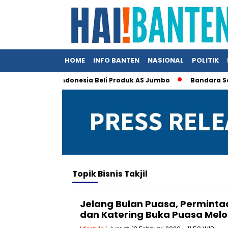
HOME
INFO BANTEN
NASIONAL
POLITIK
, Trump Klaim Indonesia Beli Produk AS Jumbo
Bandara Soett
Topik
Bisnis Takjil
Jelang Bulan Puasa, Perminta
dan Katering Buka Puasa Melo