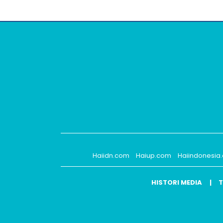
Haiidn.com
Haiup.com
Haiindonesia
HISTORI MEDIA
T