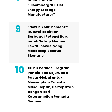
dalam Daftar
“BloombergNEF Tier 1
Energy Storage
Manufacturer”
“Now is Your Moment”:
Huawei Hadirkan
Berbagai Potensi Baru
untuk Setiap Momen
Lewat Inovasi yang
Mencakup Seluruh
Skenario
XCMG Perluas Program
Pendidikan Kejuruan di
Pasar Global untuk
Menyiapkan Talenta
Masa Depan, Bertepatan
dengan Hari
Keterampilan Pemuda
Sedunia