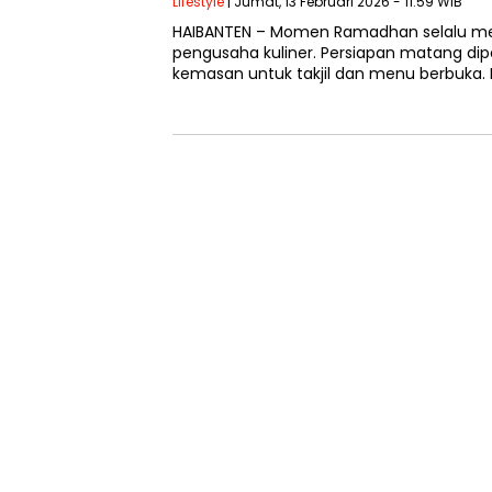
Lifestyle
| Jumat, 13 Februari 2026 - 11:59 WIB
HAIBANTEN – Momen Ramadhan selalu men
pengusaha kuliner. Persiapan matang dip
kemasan untuk takjil dan menu berbuka. 