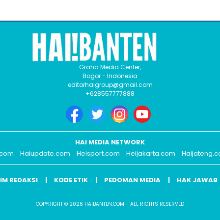
Graha Media Center,
Bogor - Indonesia
editorhaigroup@gmail.com
+628557777888
HAI MEDIA NETWORK
.com
Haiupdate.com
Heisport.com
Heijakarta.com
Haijateng.
IM REDAKSI
KODE ETIK
PEDOMAN MEDIA
HAK JAWAB
COPYRIGHT © 2026 HAIBANTEN.COM - ALL RIGHTS RESERVED