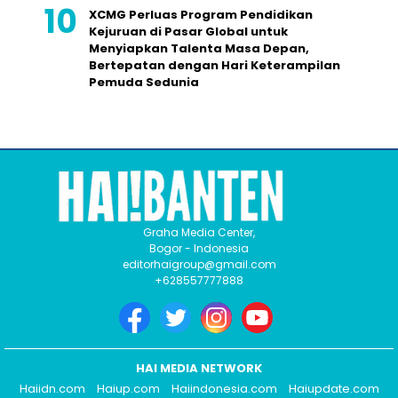
XCMG Perluas Program Pendidikan
Kejuruan di Pasar Global untuk
Menyiapkan Talenta Masa Depan,
Bertepatan dengan Hari Keterampilan
Pemuda Sedunia
Graha Media Center,
Bogor - Indonesia
editorhaigroup@gmail.com
+628557777888
HAI MEDIA NETWORK
Haiidn.com
Haiup.com
Haiindonesia.com
Haiupdate.com