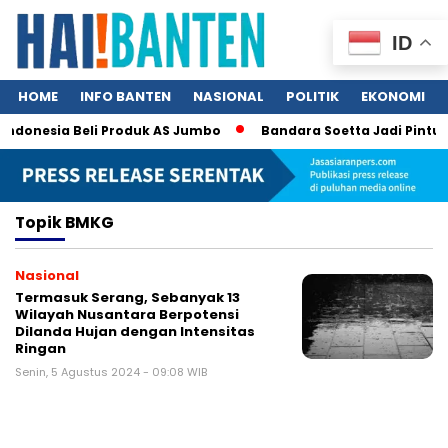
ID
HOME
INFO BANTEN
NASIONAL
POLITIK
EKONOMI
Indonesia Beli Produk AS Jumbo
Bandara Soetta Jadi Pintu N
Topik
BMKG
Nasional
Termasuk Serang, Sebanyak 13
Wilayah Nusantara Berpotensi
Dilanda Hujan dengan Intensitas
Ringan
Senin, 5 Agustus 2024 - 09:08 WIB