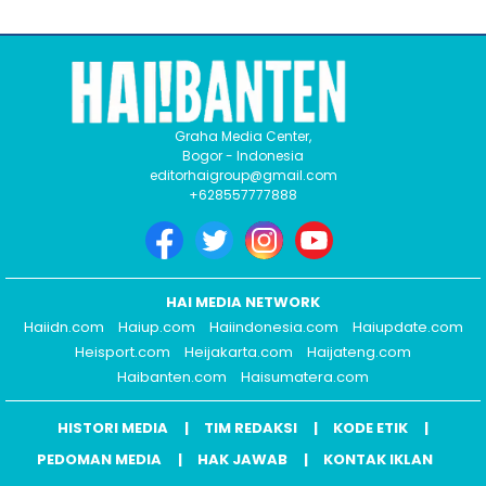
Graha Media Center,
Bogor - Indonesia
editorhaigroup@gmail.com
+628557777888
HAI MEDIA NETWORK
Haiidn.com
Haiup.com
Haiindonesia.com
Haiupdate.com
Heisport.com
Heijakarta.com
Haijateng.com
Haibanten.com
Haisumatera.com
HISTORI MEDIA
TIM REDAKSI
KODE ETIK
PEDOMAN MEDIA
HAK JAWAB
KONTAK IKLAN