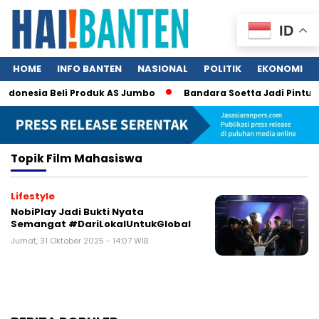
ID
HOME
INFO BANTEN
NASIONAL
POLITIK
EKONOMI
Indonesia Beli Produk AS Jumbo
Bandara Soetta Jadi Pintu N
Topik
Film Mahasiswa
Lifestyle
NobiPlay Jadi Bukti Nyata
Semangat #DariLokalUntukGlobal
Jumat, 31 Oktober 2025 - 14:07 WIB