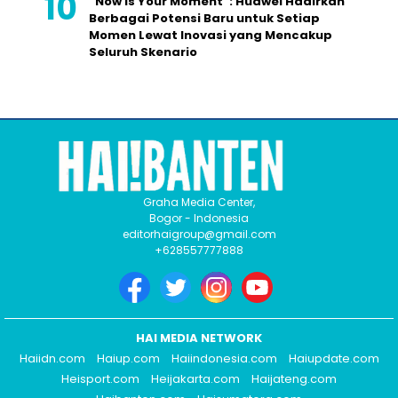
“Now is Your Moment”: Huawei Hadirkan
Berbagai Potensi Baru untuk Setiap
Momen Lewat Inovasi yang Mencakup
Seluruh Skenario
Graha Media Center,
Bogor - Indonesia
editorhaigroup@gmail.com
+628557777888
HAI MEDIA NETWORK
Haiidn.com
Haiup.com
Haiindonesia.com
Haiupdate.com
Heisport.com
Heijakarta.com
Haijateng.com