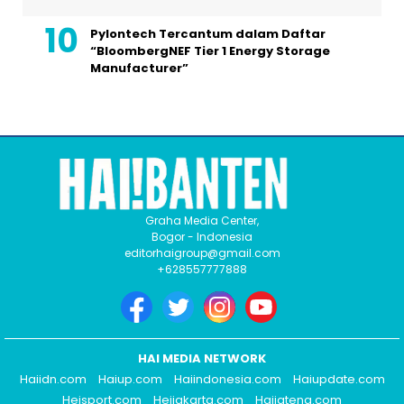
Pylontech Tercantum dalam Daftar
“BloombergNEF Tier 1 Energy Storage
Manufacturer”
Graha Media Center,
Bogor - Indonesia
editorhaigroup@gmail.com
+628557777888
HAI MEDIA NETWORK
Haiidn.com
Haiup.com
Haiindonesia.com
Haiupdate.com
Heisport.com
Heijakarta.com
Haijateng.com