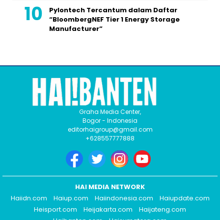
Pylontech Tercantum dalam Daftar
“BloombergNEF Tier 1 Energy Storage
Manufacturer”
Graha Media Center,
Bogor - Indonesia
editorhaigroup@gmail.com
+628557777888
HAI MEDIA NETWORK
Haiidn.com
Haiup.com
Haiindonesia.com
Haiupdate.com
Heisport.com
Heijakarta.com
Haijateng.com