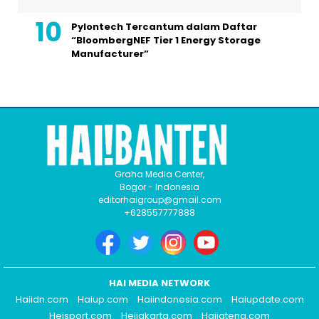
Pylontech Tercantum dalam Daftar
“BloombergNEF Tier 1 Energy Storage
Manufacturer”
Graha Media Center,
Bogor - Indonesia
editorhaigroup@gmail.com
+628557777888
HAI MEDIA NETWORK
Haiidn.com
Haiup.com
Haiindonesia.com
Haiupdate.com
Heisport.com
Heijakarta.com
Haijateng.com