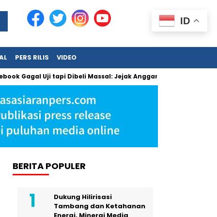
ID
AL
PERS RILIS
VIDEO
k Gagal Uji tapi Dibeli Massal: Jejak Anggaran Jumbo dan Peng
BERITA POPULER
Dukung Hilirisasi
Tambang dan Ketahanan
Energi, Minergi Media