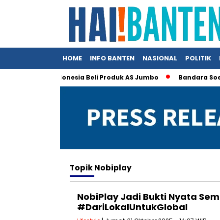
HOME
INFO BANTEN
NASIONAL
POLITIK
 Trump Klaim Indonesia Beli Produk AS Jumbo
Bandara Soetta 
Topik
Nobiplay
NobiPlay Jadi Bukti Nyata Se
#DariLokalUntukGlobal