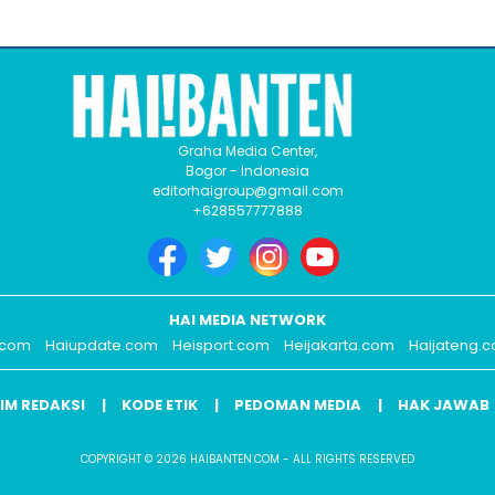
Graha Media Center,
Bogor - Indonesia
editorhaigroup@gmail.com
+628557777888
HAI MEDIA NETWORK
.com
Haiupdate.com
Heisport.com
Heijakarta.com
Haijateng.
IM REDAKSI
KODE ETIK
PEDOMAN MEDIA
HAK JAWAB
COPYRIGHT © 2026 HAIBANTEN.COM - ALL RIGHTS RESERVED