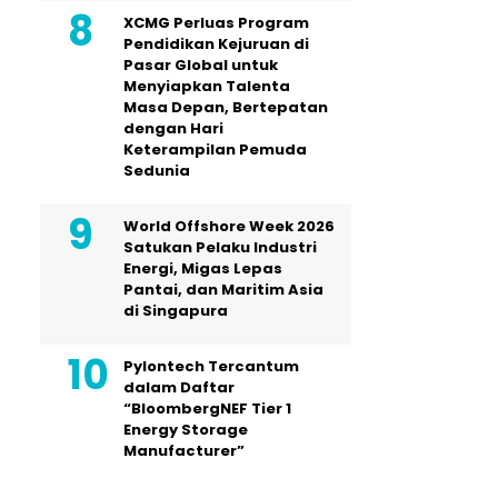
XCMG Perluas Program
Pendidikan Kejuruan di
Pasar Global untuk
Menyiapkan Talenta
Masa Depan, Bertepatan
dengan Hari
Keterampilan Pemuda
Sedunia
World Offshore Week 2026
Satukan Pelaku Industri
Energi, Migas Lepas
Pantai, dan Maritim Asia
di Singapura
Pylontech Tercantum
dalam Daftar
“BloombergNEF Tier 1
Energy Storage
Manufacturer”