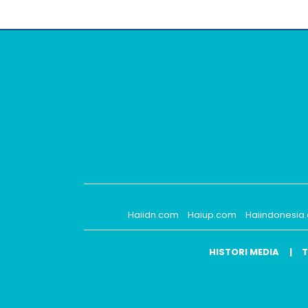
Haiidn.com
Haiup.com
Haiindonesia
HISTORI MEDIA
T