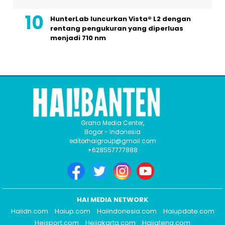
HunterLab luncurkan Vista® L2 dengan
rentang pengukuran yang diperluas
menjadi 710 nm
Graha Media Center,
Bogor - Indonesia
editorhaigroup@gmail.com
+628557777888
HAI MEDIA NETWORK
Haiidn.com
Haiup.com
Haiindonesia.com
Haiupdate.com
Heisport.com
Heijakarta.com
Haijateng.com