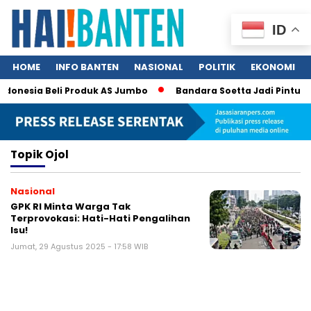
ID
HOME
INFO BANTEN
NASIONAL
POLITIK
EKONOMI
ndonesia Beli Produk AS Jumbo
Bandara Soetta Jadi Pintu Ne
Topik
Ojol
Nasional
GPK RI Minta Warga Tak
Terprovokasi: Hati-Hati Pengalihan
Isu!
Jumat, 29 Agustus 2025 - 17:58 WIB