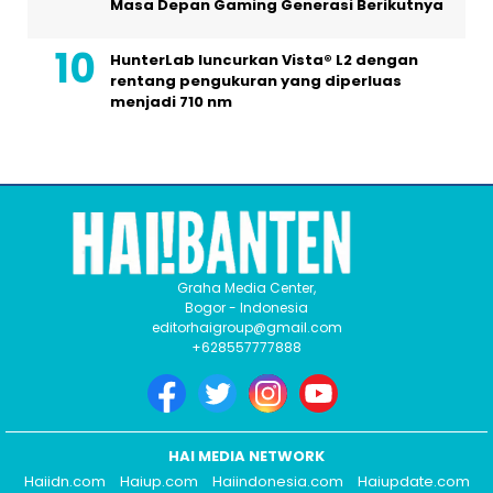
Masa Depan Gaming Generasi Berikutnya
HunterLab luncurkan Vista® L2 dengan
rentang pengukuran yang diperluas
menjadi 710 nm
Graha Media Center,
Bogor - Indonesia
editorhaigroup@gmail.com
+628557777888
HAI MEDIA NETWORK
Haiidn.com
Haiup.com
Haiindonesia.com
Haiupdate.com