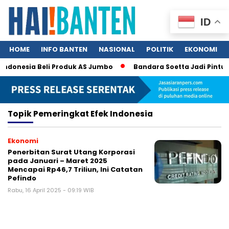
ID
HOME
INFO BANTEN
NASIONAL
POLITIK
EKONOMI
Indonesia Beli Produk AS Jumbo
Bandara Soetta Jadi Pintu N
Topik
Pemeringkat Efek Indonesia
Ekonomi
Penerbitan Surat Utang Korporasi
pada Januari – Maret 2025
Mencapai Rp46,7 Triliun, Ini Catatan
Pefindo
Rabu, 16 April 2025 - 09:19 WIB