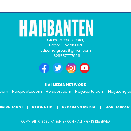
Graha Media Center,
Bogor - Indonesia
editorhaigroup@gmail.com
+628557777888
HAI MEDIA NETWORK
.com
Haiupdate.com
Heisport.com
Heijakarta.com
Haijateng.
IM REDAKSI
KODE ETIK
PEDOMAN MEDIA
HAK JAWAB
COPYRIGHT © 2026 HAIBANTEN.COM - ALL RIGHTS RESERVED