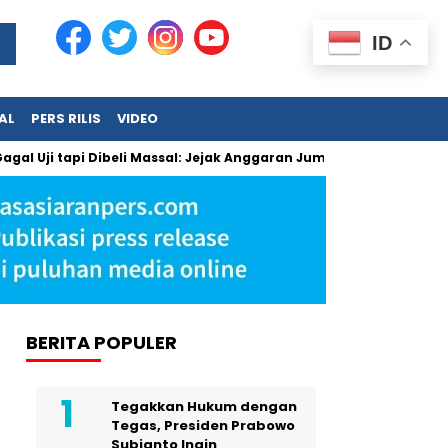
ID
AL
PERS RILIS
VIDEO
 Uji tapi Dibeli Massal: Jejak Anggaran Jumbo dan Pengabaian 
BERITA POPULER
Tegakkan Hukum dengan
Tegas, Presiden Prabowo
Subianto Ingin