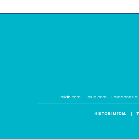
Haiidn.com
Haiup.com
Haiindonesia
HISTORI MEDIA
T