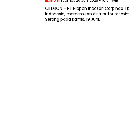
Ekonomi
| Jumat, 20 Juni 2025 - 10:04 WIB
CILEGON – PT Nippon Indosari Corpindo Tbk
Indonesia, meresmikan distributor resmin
Serang pada Kamis, 19 Juni…