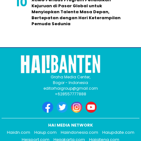
Kejuruan di Pasar Global untuk
Menyiapkan Talenta Masa Depan,
Bertepatan dengan Hari Keterampilan
Pemuda Sedunia
Graha Media Center,
Bogor - Indonesia
editorhaigroup@gmail.com
+628557777888
HAI MEDIA NETWORK
Haiidn.com
Haiup.com
Haiindonesia.com
Haiupdate.com
Heisport.com
Heijakarta.com
Haijateng.com