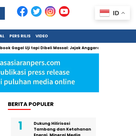
ID
AL
PERS RILIS
VIDEO
 Gagal Uji tapi Dibeli Massal: Jejak Anggaran Jumbo dan Penga
BERITA POPULER
Dukung Hilirisasi
Tambang dan Ketahanan
Energi, Minergi Media