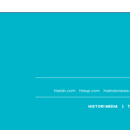
Haiidn.com
Haiup.com
Haiindonesia
HISTORI MEDIA
T