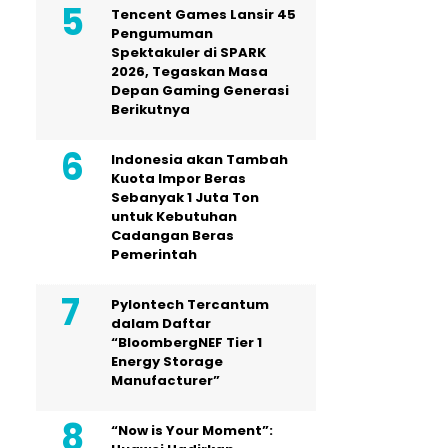
Tencent Games Lansir 45
Pengumuman
Spektakuler di SPARK
2026, Tegaskan Masa
Depan Gaming Generasi
Berikutnya
Indonesia akan Tambah
Kuota Impor Beras
Sebanyak 1 Juta Ton
untuk Kebutuhan
Cadangan Beras
Pemerintah
Pylontech Tercantum
dalam Daftar
“BloombergNEF Tier 1
Energy Storage
Manufacturer”
“Now is Your Moment”: