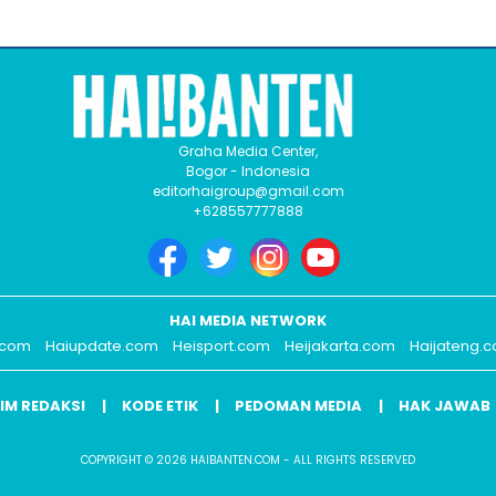
Graha Media Center,
Bogor - Indonesia
editorhaigroup@gmail.com
+628557777888
HAI MEDIA NETWORK
.com
Haiupdate.com
Heisport.com
Heijakarta.com
Haijateng.
IM REDAKSI
KODE ETIK
PEDOMAN MEDIA
HAK JAWAB
COPYRIGHT © 2026 HAIBANTEN.COM - ALL RIGHTS RESERVED