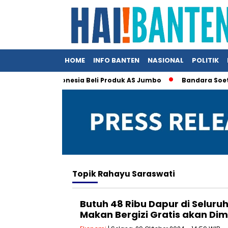
HOME
INFO BANTEN
NASIONAL
POLITIK
Trump Klaim Indonesia Beli Produk AS Jumbo
Bandara Soetta J
Topik
Rahayu Saraswati
Butuh 48 Ribu Dapur di Seluru
Makan Bergizi Gratis akan Di