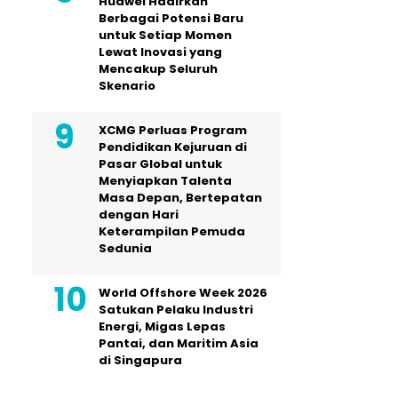
Huawei Hadirkan
Berbagai Potensi Baru
untuk Setiap Momen
Lewat Inovasi yang
Mencakup Seluruh
Skenario
XCMG Perluas Program
Pendidikan Kejuruan di
Pasar Global untuk
Menyiapkan Talenta
Masa Depan, Bertepatan
dengan Hari
Keterampilan Pemuda
Sedunia
World Offshore Week 2026
Satukan Pelaku Industri
Energi, Migas Lepas
Pantai, dan Maritim Asia
di Singapura