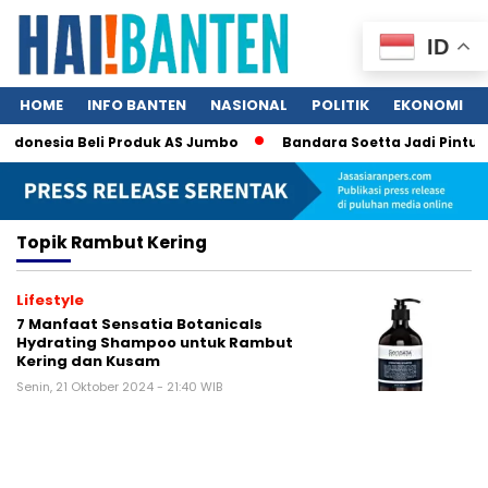
ID
HOME
INFO BANTEN
NASIONAL
POLITIK
EKONOMI
Indonesia Beli Produk AS Jumbo
Bandara Soetta Jadi Pintu N
Topik
Rambut Kering
Lifestyle
7 Manfaat Sensatia Botanicals
Hydrating Shampoo untuk Rambut
Kering dan Kusam
Senin, 21 Oktober 2024 - 21:40 WIB