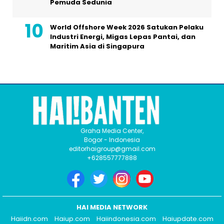
Pemuda Sedunia
World Offshore Week 2026 Satukan Pelaku
Industri Energi, Migas Lepas Pantai, dan
Maritim Asia di Singapura
Graha Media Center,
Bogor - Indonesia
editorhaigroup@gmail.com
+628557777888
HAI MEDIA NETWORK
Haiidn.com
Haiup.com
Haiindonesia.com
Haiupdate.com